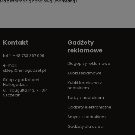
ra z informacją handlową (marketing).
Kontakt
Gadżety
reklamowe
tel.>: +48 733 367 006
Długopisy reklamowe
e-mail:
sklep@hellogadzet.pl
Kubki reklamowe
Sklep z gadżetami
Kubki termiczne z
Hellogadżet
,
nadrukiem
ul. Traugutta 143
,
71-314
Szczecin
Torby z nadrukiem
Gadżety elektroniczne
Smycz z nadrukiem
Gadżety dla dzieci