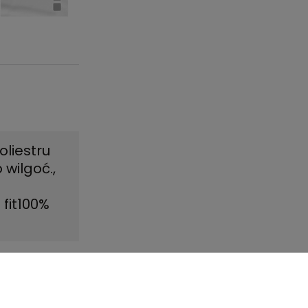
oliestru
wilgoć.
,
fit100%