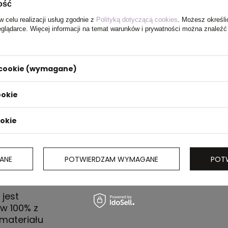
ość
w celu realizacji usług zgodnie z
Polityką dotyczącą cookies
. Możesz określi
eglądarce. Więcej informacji na temat warunków i prywatności można znaleźć
x 58 x 23
i cookie (wymagane)
ookie
ookie
ANE
POTWIERDZAM WYMAGANE
POT
jest
w 100% z
materiału