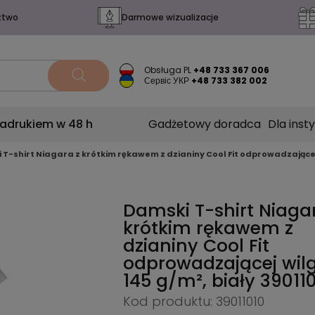
ztwo
Darmowe wizualizacje
Obsługa PL
+48 733 367 006
Сервіс УКР
+48 733 382 002
nadrukiem w 48 h
Gadżetowy doradca
Dla insty
 T-shirt Niagara z krótkim rękawem z dzianiny Cool Fit odprowadzającej
Damski T-shirt Niaga
krótkim rękawem z
dzianiny Cool Fit
odprowadzającej wil
145 g/m², biały
39011
Kod produktu: 39011010