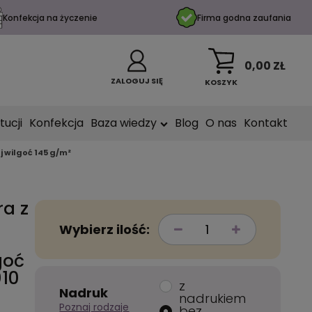
Konfekcja na życzenie
Firma godna zaufania
0,00 ZŁ
ZALOGUJ SIĘ
KOSZYK
tucji
Konfekcja
Baza wiedzy
Blog
O nas
Kontakt
 wilgoć 145 g/m²
ra z
Wybierz ilość:
goć
010
z
Nadruk
nadrukiem
Poznaj rodzaje
bez