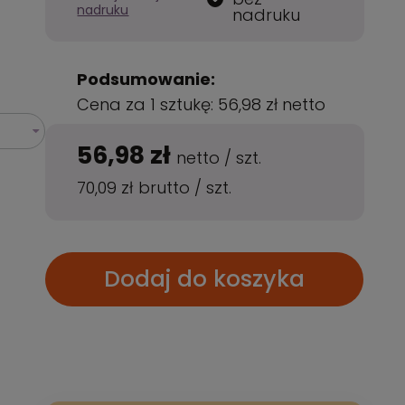
nadruku
nadruku
Podsumowanie:
Cena za 1 sztukę:
56,98 zł
netto
56,98 zł
netto
/
szt.
70,09 zł
brutto
/
szt.
Dodaj do koszyka