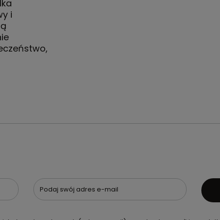
lka
y i
ją
ie
ieczeństwo,
Podaj swój adres e-mail