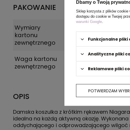
Dbamy o Twoją prywatn
PAKOWANIE
Sklep korzysta z plików cookie 
dostępu do cookie w Twojej prz
warunki Google
.
Wymiary
34 x 58 x 20 cm
,
34 
kartonu
cm
Funkcjonalne plik
zewnętrznego
Analityczne pliki c
Waga kartonu
7 kg
zewnętrznego
Reklamowe pliki c
POTWIERDZAM WYBR
OPIS
Damska koszulka z krótkim rękawem Niagara 
idealna na każdą aktywną okazję. Wykonana 
oddychającego i odprowadzającego wilgoć 