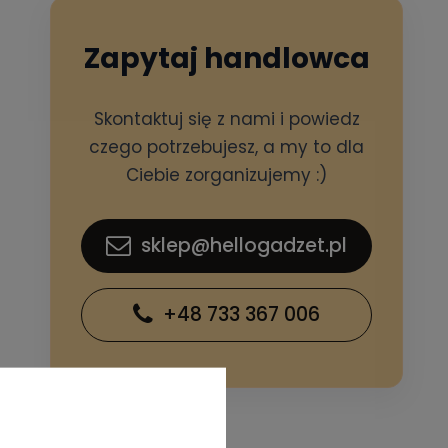
Zapytaj handlowca
Skontaktuj się z nami i powiedz
czego potrzebujesz, a my to dla
Ciebie zorganizujemy :)
sklep@hellogadzet.pl
+48 733 367 006