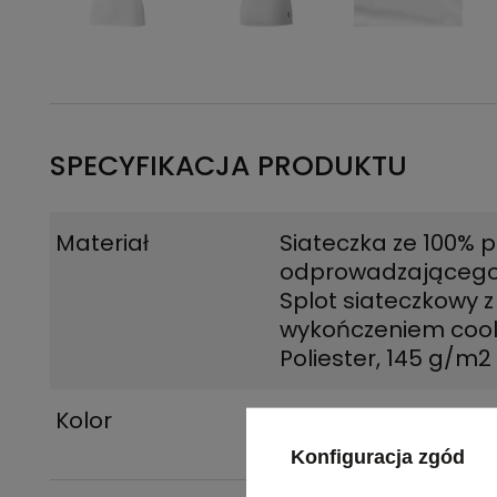
SPECYFIKACJA PRODUKTU
Materiał
Siateczka ze 100% p
odprowadzającego 
Splot siateczkowy z
wykończeniem cool 
Poliester, 145 g/m2
Kolor
biały
Konfiguracja zgód