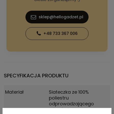
sklep@hellogadzet.pl
+48 733 367 006
SPECYFIKACJA PRODUKTU
Materiał
Siateczka ze 100%
poliestru
odprowadzającego
wilgoć.
,
Splot siateczkowy