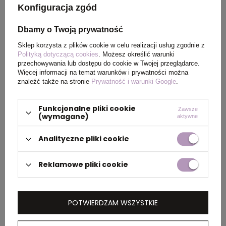
z wykończeniem cool
Konfiguracja zgód
fit100% Poliester, 145 g/m2
Dbamy o Twoją prywatność
Kolor
czerwony
Sklep korzysta z plików cookie w celu realizacji usług zgodnie z
Polityką dotyczącą cookies
. Możesz określić warunki
przechowywania lub dostępu do cookie w Twojej przeglądarce.
Więcej informacji na temat warunków i prywatności można
znaleźć także na stronie
Prywatność i warunki Google
.
PAKOWANIE
Funkcjonalne pliki cookie
Zawsze
(wymagane)
aktywne
Wymiary
39 x 55 x 23 cm
,
39 x 54 x
kartonu
24 cm
Analityczne pliki cookie
zewnętrznego
Reklamowe pliki cookie
Waga
5 kg
,
7 kg
kartonu
zewnętrznego
POTWIERDZAM WSZYSTKIE