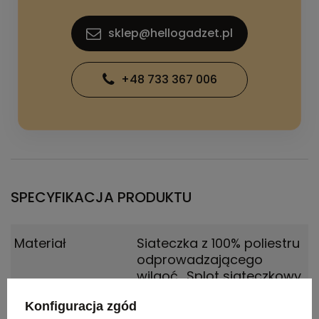
sklep@hellogadzet.pl
+48 733 367 006
SPECYFIKACJA PRODUKTU
Materiał
Siateczka z 100% poliestru
odprowadzającego
wilgoć.
,
Splot siateczkowy
z wykończeniem cool
Konfiguracja zgód
fit100% Poliester, 145 g/m2