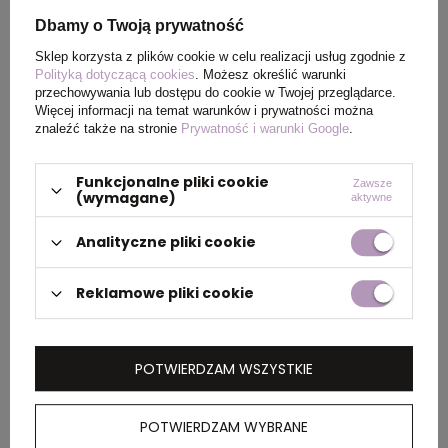
Dbamy o Twoją prywatność
Kolor
czarny
Sklep korzysta z plików cookie w celu realizacji usług zgodnie z
Polityką dotyczącą cookies
. Możesz określić warunki
przechowywania lub dostępu do cookie w Twojej przeglądarce.
Więcej informacji na temat warunków i prywatności można
PAKOWANIE
znaleźć także na stronie
Prywatność i warunki Google
.
Funkcjonalne pliki cookie
Zawsze
Wymiary
34 x 58 x 23 cm
,
34 x 58 x
(wymagane)
aktywne
kartonu
26 cm
zewnętrznego
Analityczne pliki cookie
Waga
7 kg
,
8 kg
Reklamowe pliki cookie
kartonu
zewnętrznego
POTWIERDZAM WSZYSTKIE
OPIS
POTWIERDZAM WYBRANE