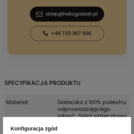
sklep@hellogadzet.pl
+48 733 367 006
SPECYFIKACJA PRODUKTU
Materiał
Siateczka z 100% poliestru
odprowadzającego
wilgoć.
,
Splot siateczkowy
z wykończeniem cool
Konfiguracja zgód
fit100% Poliester, 145 g/m2