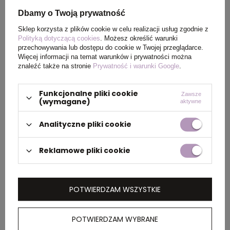
Dbamy o Twoją prywatność
Kolor
niebieski
Sklep korzysta z plików cookie w celu realizacji usług zgodnie z
Polityką dotyczącą cookies
. Możesz określić warunki
przechowywania lub dostępu do cookie w Twojej przeglądarce.
Więcej informacji na temat warunków i prywatności można
PAKOWANIE
znaleźć także na stronie
Prywatność i warunki Google
.
Funkcjonalne pliki cookie
Zawsze
Wymiary
34 x 58 x 23 cm
,
41 x 60 x
(wymagane)
aktywne
kartonu
28 cm
zewnętrznego
Analityczne pliki cookie
Waga
7 kg
,
12 kg
Reklamowe pliki cookie
kartonu
zewnętrznego
POTWIERDZAM WSZYSTKIE
OPIS
POTWIERDZAM WYBRANE