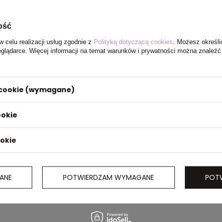
ość
w celu realizacji usług zgodnie z
Polityką dotyczącą cookies
. Możesz określi
eglądarce. Więcej informacji na temat warunków i prywatności można znaleźć
i cookie (wymagane)
x 58 x 26
ookie
ookie
ANE
POTWIERDZAM WYMAGANE
POT