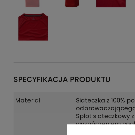
SPECYFIKACJA PRODUKTU
Materiał
Siateczka z 100% po
odprowadzającego 
Splot siateczkowy z
wykończeniem cool 
Poliester, 145 g/m2