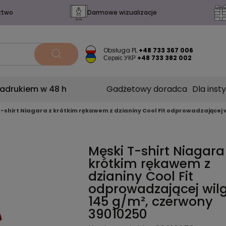
ztwo
Darmowe wizualizacje
Obsługa PL
+48 733 367 006
Сервіс УКР
+48 733 382 002
nadrukiem w 48 h
Gadżetowy doradca
Dla insty
T-shirt Niagara z krótkim rękawem z dzianiny Cool Fit odprowadzającej 
Męski T-shirt Niagara
krótkim rękawem z
dzianiny Cool Fit
odprowadzającej wil
145 g/m², czerwony
39010250