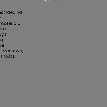
st idealna
z
materiału
lka
y i
ją
ie
ieczeństwo,
zności.