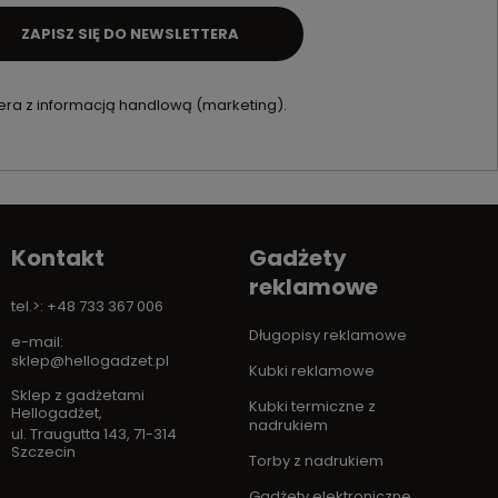
ZAPISZ SIĘ DO NEWSLETTERA
ra z informacją handlową (marketing).
Kontakt
Gadżety
reklamowe
tel.>: +48 733 367 006
Długopisy reklamowe
e-mail:
sklep@hellogadzet.pl
Kubki reklamowe
Sklep z gadżetami
Kubki termiczne z
Hellogadżet
,
nadrukiem
ul. Traugutta 143
,
71-314
Szczecin
Torby z nadrukiem
Gadżety elektroniczne