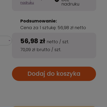
nadruku
nadruku
Podsumowanie:
Cena za 1 sztukę:
56,98 zł
netto
56,98 zł
netto
/
szt.
70,09 zł
brutto
/
szt.
Dodaj do koszyka