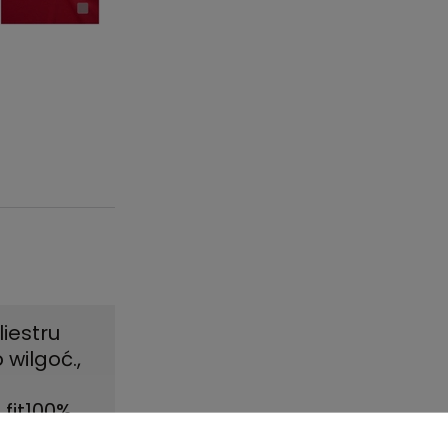
liestru
wilgoć.
,
fit100%