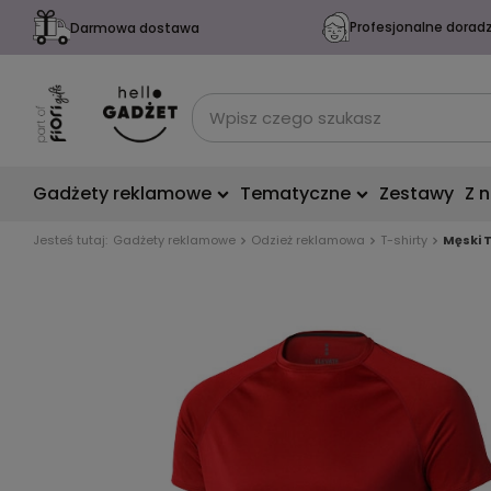
Profesjonalne dorad
Darmowa dostawa
Gadżety reklamowe
Tematyczne
Zestawy
Z 
Jesteś tutaj:
Gadżety reklamowe
Odzież reklamowa
T-shirty
Męski 