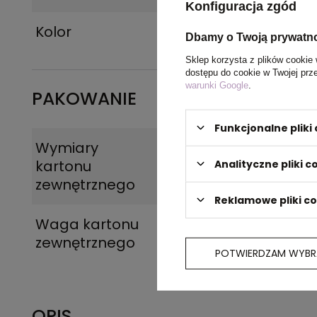
Konfiguracja zgód
Kolor
czerwony
Dbamy o Twoją prywatn
Sklep korzysta z plików cookie 
dostępu do cookie w Twojej prz
warunki Google
.
PAKOWANIE
Funkcjonalne plik
Wymiary
34 x 58 x 23 cm
,
34 
kartonu
cm
Analityczne pliki c
zewnętrznego
Reklamowe pliki c
Waga kartonu
8 kg
zewnętrznego
POTWIERDZAM WYBR
OPIS