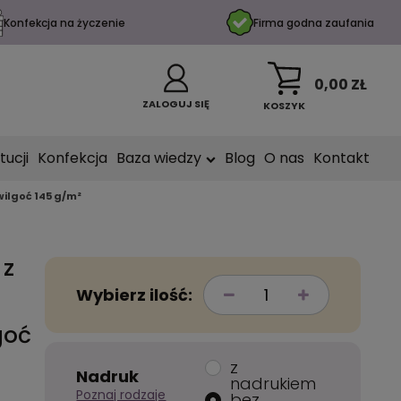
Konfekcja na życzenie
Firma godna zaufania
0,00 ZŁ
ZALOGUJ SIĘ
KOSZYK
tucji
Konfekcja
Baza wiedzy
Blog
O nas
Kontakt
wilgoć 145 g/m²
 z
Wybierz ilość:
goć
z
Nadruk
nadrukiem
Poznaj rodzaje
bez