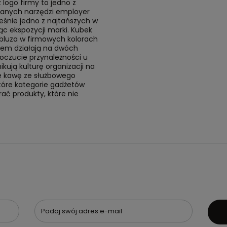
logo firmy to jedno z
ianych narzędzi employer
eśnie jedno z najtańszych w
ąc ekspozycji marki. Kubek
 bluza w firmowych kolorach
iem działają na dwóch
oczucie przynależności u
kują kulturę organizacji na
je kawę ze służbowego
tóre kategorie gadżetów
rać produkty, które nie
Podaj swój adres e-mail