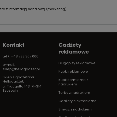
ra z informacją handlową (marketing).
Kontakt
Gadżety
reklamowe
tel.>: +48 733 367 006
Długopisy reklamowe
e-mail:
sklep@hellogadzet.pl
Kubki reklamowe
Sklep z gadżetami
Kubki termiczne z
Hellogadżet
,
nadrukiem
ul. Traugutta 143
,
71-314
Szczecin
Torby z nadrukiem
Gadżety elektroniczne
Smycz z nadrukiem