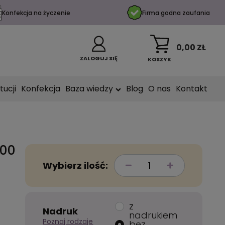
Konfekcja na życzenie
Firma godna zaufania
0,00 ZŁ
ZALOGUJ SIĘ
KOSZYK
tucji
Konfekcja
Baza wiedzy
Blog
O nas
Kontakt
300
Wybierz ilość:
z
Nadruk
nadrukiem
Poznaj rodzaje
bez