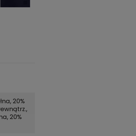
łna, 20%
wewnątrz.
,
na, 20%