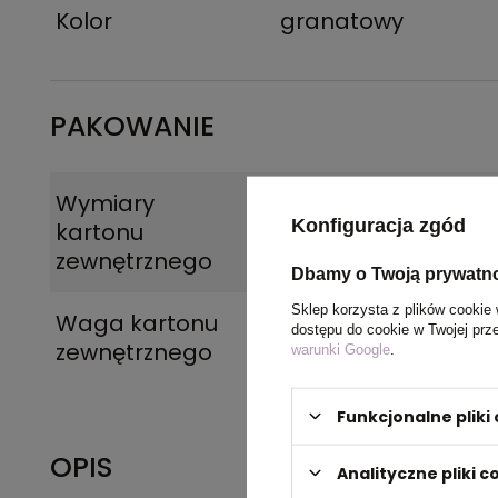
Kolor
granatowy
PAKOWANIE
Wymiary
39 x 60 x 30 cm
Konfiguracja zgód
kartonu
zewnętrznego
Dbamy o Twoją prywatn
Sklep korzysta z plików cookie 
Waga kartonu
10 kg
dostępu do cookie w Twojej prz
zewnętrznego
warunki Google
.
Funkcjonalne plik
OPIS
Analityczne pliki c