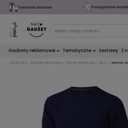
Profesjonalne dorad
Darmowa dostawa
Gadżety reklamowe
Tematyczne
Zestawy
Z 
Jesteś tutaj:
Gadżety reklamowe
Odzież reklamowa
Bluzy
Sweter u