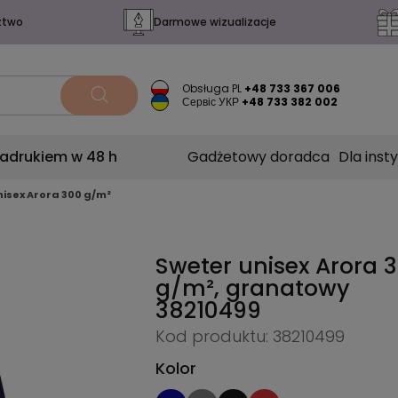
ztwo
Darmowe wizualizacje
Obsługa PL
+48 733 367 006
Сервіс УКР
+48 733 382 002
nadrukiem w 48 h
Gadżetowy doradca
Dla insty
nisex Arora 300 g/m²
Sweter unisex Arora 
g/m², granatowy
38210499
Kod produktu: 38210499
Kolor