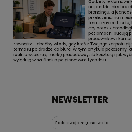
Gadżety reklamowe z 
najbardziej niedocen
brandingu, a jednocz
przeliczeniu na miesi
termiczny na biurku,
czy notes z branding
poziomach: budują p
pracowników i komuni
zewnątrz – choćby wtedy, gdy ktoś z Twojego zespołu pi
termosu po drodze do biura. W tym artykule pokażemy, k
realnie wspierają markę pracodawcy, ile kosztują i jak wyb
wylądują w szufladzie po pierwszym tygodniu.
NEWSLETTER
Podaj swoje imię i nazwisko