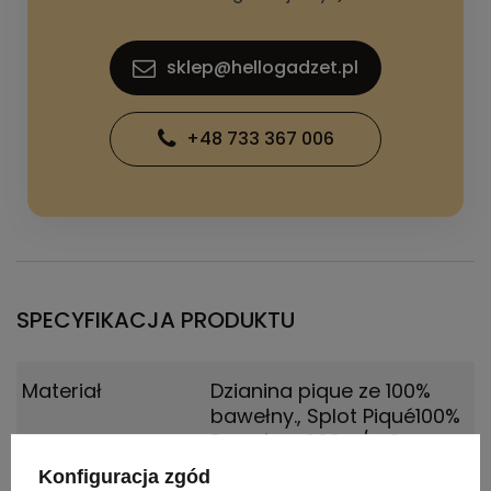
sklep@hellogadzet.pl
+48 733 367 006
SPECYFIKACJA PRODUKTU
Materiał
Dzianina pique ze 100%
bawełny.
,
Splot Piqué100%
Bawełna, 200 g/m2
Konfiguracja zgód