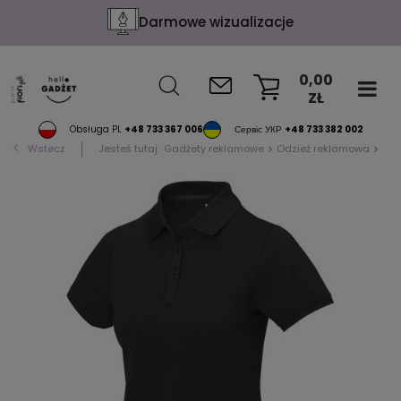
Darmowe wizualizacje
0,00
ZŁ
KOSZYK
Obsługa PL
+48 733 367 006
Сервіс УКР
+48 733 382 002
Wstecz
Jesteś tutaj:
Gadżety reklamowe
Odzież reklamowa
Pol