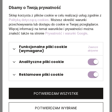
Kolor
czarny
Dbamy o Twoją prywatność
Sklep korzysta z plików cookie w celu realizacji usług zgodnie z
Polityką dotyczącą cookies
. Możesz określić warunki
PAKOWANIE
przechowywania lub dostępu do cookie w Twojej przeglądarce.
Więcej informacji na temat warunków i prywatności można
znaleźć także na stronie
Prywatność i warunki Google
.
Wymiary
38 x 47 x 28 cm
,
39 x 58 x
kartonu
30 cm
Funkcjonalne pliki cookie
Zawsze
(wymagane)
aktywne
zewnętrznego
Analityczne pliki cookie
Waga
10 kg
,
15 kg
kartonu
Reklamowe pliki cookie
zewnętrznego
POTWIERDZAM WSZYSTKIE
OPIS
POTWIERDZAM WYBRANE
Damska koszulka polo Calgary z krótkim