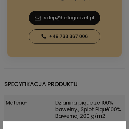
sklep@hellogadzet.pl
+48 733 367 006
SPECYFIKACJA PRODUKTU
Materiał
Dzianina pique ze 100%
bawełny.
,
Splot Piqué100%
Bawełna, 200 g/m2