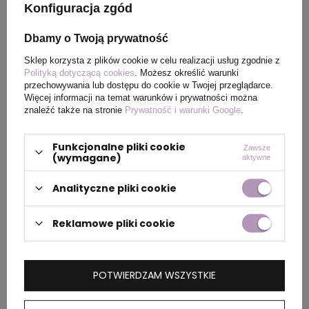
Kolor
Antracyt
Konfiguracja zgód
Dbamy o Twoją prywatność
Sklep korzysta z plików cookie w celu realizacji usług zgodnie z
PAKOWANIE
Polityką dotyczącą cookies
. Możesz określić warunki
przechowywania lub dostępu do cookie w Twojej przeglądarce.
Więcej informacji na temat warunków i prywatności można
Wymiary
38 x 47 x 28 cm
,
38 x 60 x
znaleźć także na stronie
Prywatność i warunki Google
.
kartonu
28 cm
zewnętrznego
Funkcjonalne pliki cookie
Zawsze
(wymagane)
aktywne
Waga
10 kg
,
13 kg
Analityczne pliki cookie
kartonu
zewnętrznego
Reklamowe pliki cookie
OPIS
POTWIERDZAM WSZYSTKIE
Damska koszulka polo Calgary z krótkim