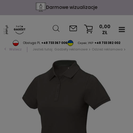
Darmowe wizualizacje
0,00
ZŁ
KOSZYK
Obsługa PL
+48 733 367 006
Сервіс УКР
+48 733 382 002
Wstecz
Jesteś tutaj:
Gadżety reklamowe
Odzież reklamowa
Pol