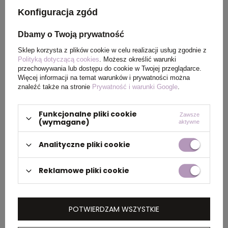
Konfiguracja zgód
Kolor
szary melanż
Dbamy o Twoją prywatność
Sklep korzysta z plików cookie w celu realizacji usług zgodnie z
PAKOWANIE
Polityką dotyczącą cookies
. Możesz określić warunki
przechowywania lub dostępu do cookie w Twojej przeglądarce.
Więcej informacji na temat warunków i prywatności można
znaleźć także na stronie
Prywatność i warunki Google
.
Wymiary
52 x 34 x 30 cm
kartonu
Funkcjonalne pliki cookie
Zawsze
zewnętrznego
(wymagane)
aktywne
Waga
11 kg
Analityczne pliki cookie
kartonu
zewnętrznego
Reklamowe pliki cookie
OPIS
POTWIERDZAM WSZYSTKIE