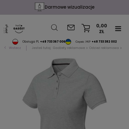
Darmowe wizualizacje
0,00
ZŁ
KOSZYK
Obsługa PL
+48 733 367 006
Сервіс УКР
+48 733 382 002
Wstecz
Jesteś tutaj:
Gadżety reklamowe
Odzież reklamowa
Pol