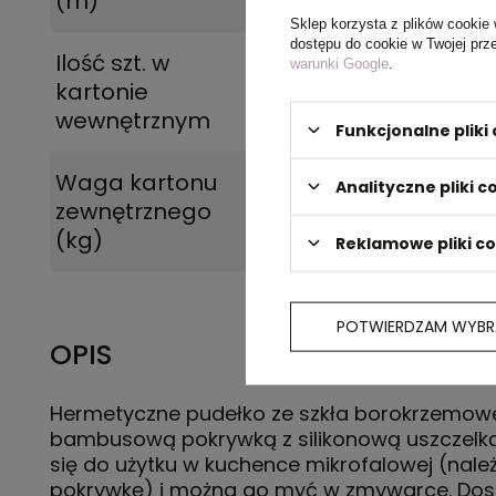
(m)
Sklep korzysta z plików cookie 
dostępu do cookie w Twojej prz
Ilość szt. w
1
warunki Google
.
kartonie
wewnętrznym
Funkcjonalne plik
Waga kartonu
14.050
Analityczne pliki c
zewnętrznego
(kg)
Reklamowe pliki c
POTWIERDZAM WYBR
OPIS
Hermetyczne pudełko ze szkła borokrzemowe
bambusową pokrywką z silikonową uszczelką
się do użytku w kuchence mikrofalowej (nale
pokrywkę) i można go myć w zmywarce. Dos