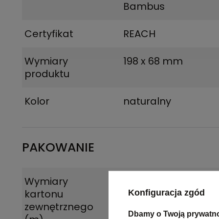
Bambus
Certyfikat
REACH
Wymiary
198 x 68 mm
produktu
Kolor
naturalny
PAKOWANIE
Wymiary
0.425x0.325x0.295
kartonu
Konfiguracja zgód
zewnętrznego
Dbamy o Twoją prywatn