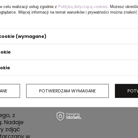
w celu realizacji usług zgodnie z
Polityką dotyczącą cookies
. Możesz określi
eglądarce. Więcej informacji na temat warunków i prywatności można znaleźć
i cookie (wymagane)
ookie
ookie
ANE
POTWIERDZAM WYMAGANE
POT
go, z
. Nadaje
ży zdjąć
tarczany w