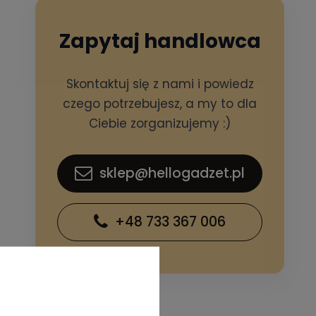
Zapytaj handlowca
Skontaktuj się z nami i powiedz
czego potrzebujesz, a my to dla
Ciebie zorganizujemy :)
sklep@hellogadzet.pl
+48 733 367 006