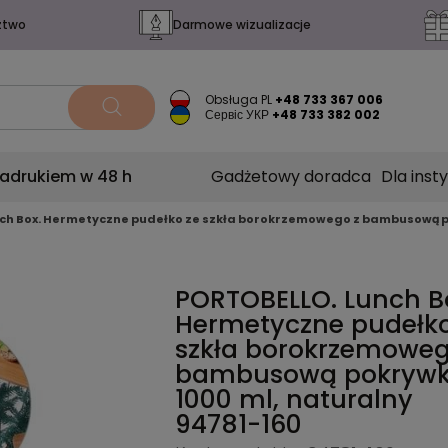
ztwo
Darmowe wizualizacje
Obsługa PL
+48 733 367 006
Сервіс УКР
+48 733 382 002
nadrukiem w 48 h
Gadżetowy doradca
Dla insty
ch Box. Hermetyczne pudełko ze szkła borokrzemowego z bambusową p
PORTOBELLO. Lunch B
Hermetyczne pudełko
szkła borokrzemoweg
bambusową pokryw
1000 ml, naturalny
94781-160