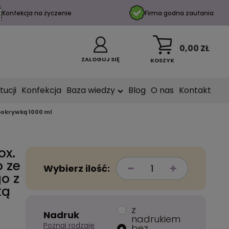
Konfekcja na życzenie
Firma godna zaufania
0,00 ZŁ
ZALOGUJ SIĘ
KOSZYK
tucji
Konfekcja
Baza wiedzy
Blog
O nas
Kontakt
okrywką 1000 ml
ox.
 ze
Wybierz ilość:
o z
ką
z
Nadruk
nadrukiem
Poznaj rodzaje
bez