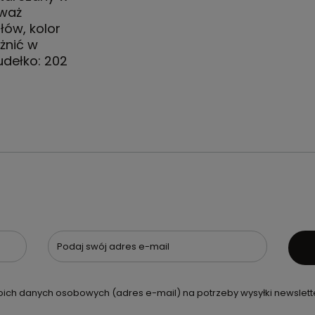
eważ
łów, kolor
żnić w
udełko: 202
Podaj swój adres e-mail
ch danych osobowych (adres e-mail) na potrzeby wysyłki newslette