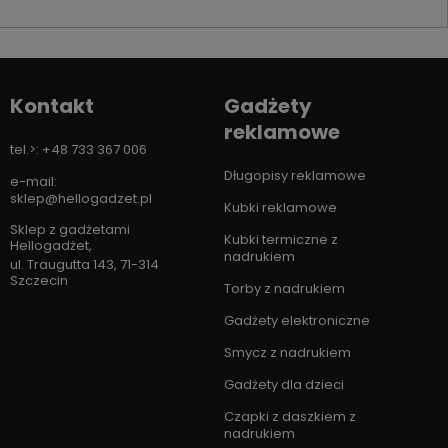
Kontakt
Gadżety
reklamowe
tel.>: +48 733 367 006
Długopisy reklamowe
e-mail:
sklep@hellogadzet.pl
Kubki reklamowe
Sklep z gadżetami
Kubki termiczne z
Hellogadżet
,
nadrukiem
ul. Traugutta 143
,
71-314
Szczecin
Torby z nadrukiem
Gadżety elektroniczne
Smycz z nadrukiem
Gadżety dla dzieci
Czapki z daszkiem z
nadrukiem