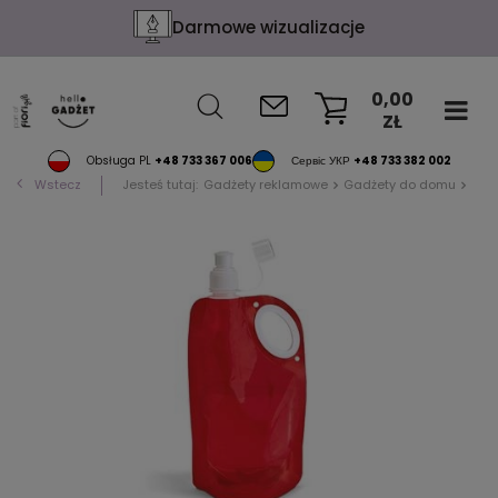
Darmowe wizualizacje
0,00
ZŁ
KOSZYK
Obsługa PL
+48 733 367 006
Сервіс УКР
+48 733 382 002
Wstecz
Jesteś tutaj:
Gadżety reklamowe
Gadżety do domu
Bute