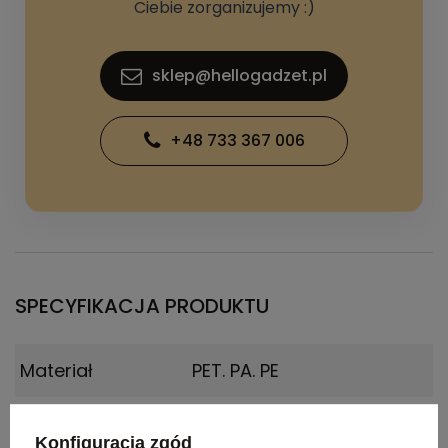
Ciebie zorganizujemy :)
sklep@hellogadzet.pl
+48 733 367 006
SPECYFIKACJA PRODUKTU
Materiał
PET. PA. PE
Certyfikat
Food Safety, BPA Free
Konfiguracja zgód