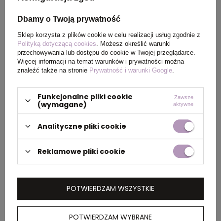
Wymiary
158 x 286 x 75 mm
Dbamy o Twoją prywatność
produktu
Sklep korzysta z plików cookie w celu realizacji usług zgodnie z
Polityką dotyczącą cookies
. Możesz określić warunki
Kolor
czarny
przechowywania lub dostępu do cookie w Twojej przeglądarce.
Więcej informacji na temat warunków i prywatności można
znaleźć także na stronie
Prywatność i warunki Google
.
PAKOWANIE
Funkcjonalne pliki cookie
Zawsze
(wymagane)
aktywne
Analityczne pliki cookie
Wymiary
0.43x0.43x0.39
kartonu
zewnętrznego
Reklamowe pliki cookie
(m)
Ilość szt. w
1
POTWIERDZAM WSZYSTKIE
kartonie
wewnętrznym
POTWIERDZAM WYBRANE