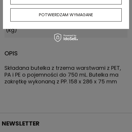
Waga
8.600
POTWIERDZAM WYMAGANE
kartonu
zewnętrznego
(kg)
OPIS
Składana butelka z trzema warstwami z PET,
PA i PE o pojemności do 750 mL. Butelka ma
zakrętkę wykonaną z PP. 158 x 286 x 75 mm
NEWSLETTER