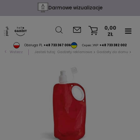
Darmowe wizualizacje
0,00
ZŁ
KOSZYK
Obsługa PL
+48 733 367 006
Сервіс УКР
+48 733 382 002
Wstecz
Jesteś tutaj:
Gadżety reklamowe
Gadżety do domu
Bute