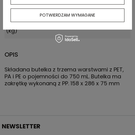
Waga
8.600
POTWIERDZAM WYMAGANE
kartonu
zewnętrznego
(kg)
OPIS
Składana butelka z trzema warstwami z PET,
PA i PE o pojemności do 750 mL. Butelka ma
zakrętkę wykonaną z PP. 158 x 286 x 75 mm
NEWSLETTER