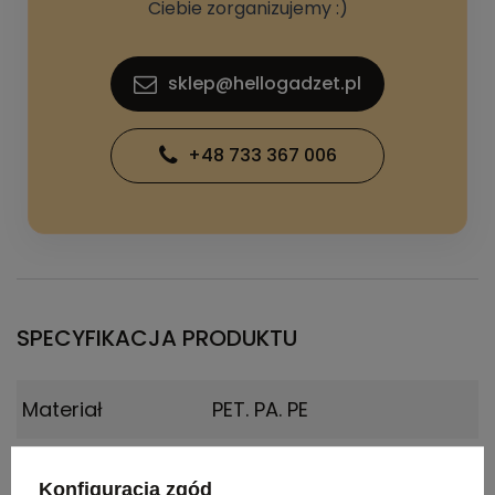
Ciebie zorganizujemy :)
sklep@hellogadzet.pl
+48 733 367 006
SPECYFIKACJA PRODUKTU
Materiał
PET. PA. PE
Certyfikat
Food Safety, BPA Free
Konfiguracja zgód