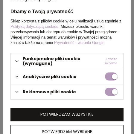
Wymiary
158 x 286 x 75 mm
Dbamy o Twoją prywatność
produktu
Sklep korzysta z plików cookie w celu realizacji usług zgodnie z
Polityką dotyczącą cookies
. Możesz określić warunki
Kolor
czerwony
przechowywania lub dostępu do cookie w Twojej przeglądarce.
Więcej informacji na temat warunków i prywatności można
znaleźć także na stronie
Prywatność i warunki Google
.
PAKOWANIE
Funkcjonalne pliki cookie
Zawsze
(wymagane)
aktywne
Analityczne pliki cookie
Wymiary
0.43x0.43x0.39
kartonu
zewnętrznego
Reklamowe pliki cookie
(m)
Ilość szt. w
1
POTWIERDZAM WSZYSTKIE
kartonie
wewnętrznym
POTWIERDZAM WYBRANE