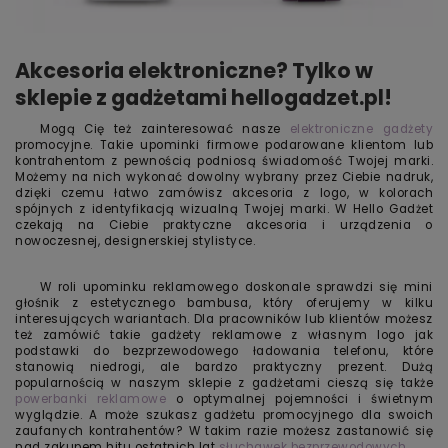
Akcesoria elektroniczne? Tylko w
sklepie z gadżetami hellogadzet.pl!
Mogą Cię też zainteresować nasze
elektroniczne gadżety
promocyjne. Takie upominki firmowe podarowane klientom lub
kontrahentom z pewnością podniosą świadomość Twojej marki.
Możemy na nich wykonać dowolny wybrany przez Ciebie nadruk,
dzięki czemu łatwo zamówisz akcesoria z logo, w kolorach
spójnych z identyfikacją wizualną Twojej marki. W Hello Gadżet
czekają na Ciebie praktyczne akcesoria i urządzenia o
nowoczesnej, designerskiej stylistyce.
W roli upominku reklamowego doskonale sprawdzi się mini
głośnik z estetycznego bambusa, który oferujemy w kilku
interesujących wariantach. Dla pracowników lub klientów możesz
też zamówić takie gadżety reklamowe z własnym logo jak
podstawki do bezprzewodowego ładowania telefonu, które
stanowią niedrogi, ale bardzo praktyczny prezent. Dużą
popularnością w naszym sklepie z gadżetami cieszą się także
powerbanki reklamowe
o optymalnej pojemności i świetnym
wyglądzie. A może szukasz gadżetu promocyjnego dla swoich
zaufanych kontrahentów? W takim razie możesz zastanowić się
nad zakupem hitu ostatnich lat
słuchawek bezprzewodowych
.