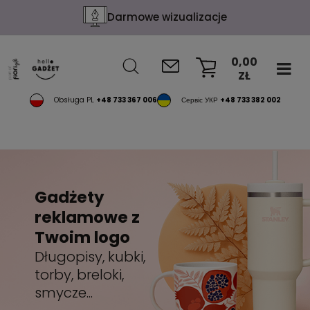
Darmowe wizualizacje
0,00
ZŁ
KOSZYK
Obsługa PL
+48 733 367 006
Сервіс УКР
+48 733 382 002
Gadżety
reklamowe z
Twoim logo
Długopisy, kubki,
torby, breloki,
smycze...