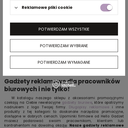
Reklamowe pliki cookie
POTWIERDZAM WSZYSTKIE
POTWIERDZAM WYBRANE
POTWIERDZAM WYMAGANE
Gadżety reklamowe dla pracowników
biurowych i nie tylko!
W katalogu naszego sklepu z akcesoriami promocyjnymi
czekają na Ciebie rewelacyjne
gadżety biurowe
, które opatrzymy
nadrukiem z logo Twojej firmy.
Długopisy reklamowe
i inne
produkty z tej kategorii to doskonałe narzędzia promocyjne,
dostępne w dobrych cenach. Upominki firmowe od Hello Gadżet
możesz podarować swoim pracownikom, klientom lub
kontrahentom na dowolną okazję.
Nasze
gadżety reklamowe