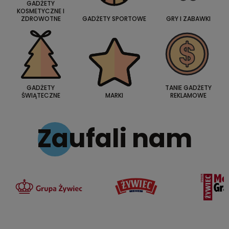
GADŻETY
KOSMETYCZNE I
ZDROWOTNE
GADŻETY SPORTOWE
GRY I ZABAWKI
GADŻETY
TANIE GADŻETY
ŚWIĄTECZNE
MARKI
REKLAMOWE
Zaufali nam