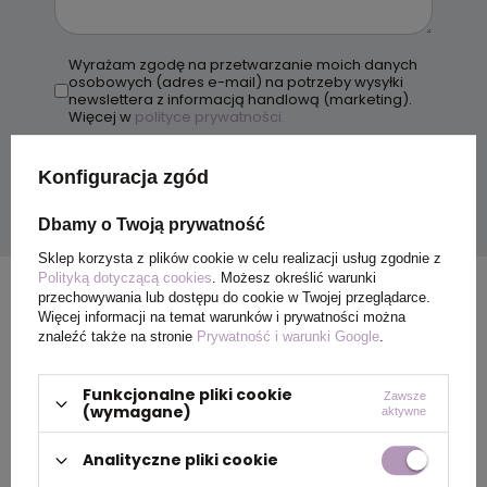
Wyrażam zgodę na przetwarzanie moich danych
osobowych (adres e-mail) na potrzeby wysyłki
newslettera z informacją handlową (marketing).
Więcej w
polityce prywatności.
Wyślij
Konfiguracja zgód
Dbamy o Twoją prywatność
Sklep korzysta z plików cookie w celu realizacji usług zgodnie z
Polityką dotyczącą cookies
. Możesz określić warunki
przechowywania lub dostępu do cookie w Twojej przeglądarce.
Więcej informacji na temat warunków i prywatności można
znaleźć także na stronie
Prywatność i warunki Google
.
Funkcjonalne pliki cookie
Zawsze
(wymagane)
aktywne
Analityczne pliki cookie