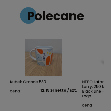
Polecane
Kubek Grande 530
NEBO Latarka k
Larry, 250 lum
12,15 zł
netto
/ szt.
cena
Black Line - d
Logo
1
cena