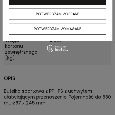
(m)
POTWIERDZAM WYBRANE
Ilość szt. w
1
kartonie
wewnętrznym
POTWIERDZAM WYMAGANE
Waga
5.500
kartonu
zewnętrznego
(kg)
OPIS
Butelka sportowa z PP i PS z uchwytem
ułatwiającym przenoszenie. Pojemność do 630
mL. ø67 x 245 mm