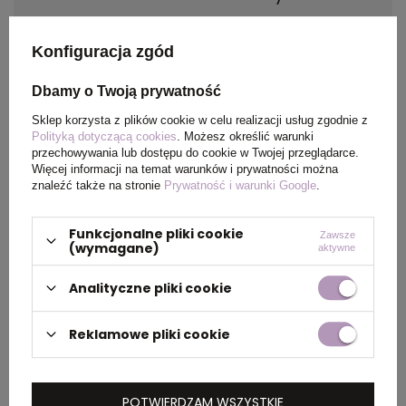
Materiał
PP i PS
Konfiguracja zgód
Kraj
China
Dbamy o Twoją prywatność
pochodzenia
Sklep korzysta z plików cookie w celu realizacji usług zgodnie z
Polityką dotyczącą cookies
. Możesz określić warunki
przechowywania lub dostępu do cookie w Twojej przeglądarce.
Certyfikat
Food Safety, BPA Free
Więcej informacji na temat warunków i prywatności można
znaleźć także na stronie
Prywatność i warunki Google
.
Rozmiar
ø67 x 245 mm
Funkcjonalne pliki cookie
Zawsze
(wymagane)
aktywne
PAKOWANIE
Analityczne pliki cookie
Reklamowe pliki cookie
Wymiary
0.380x0.380x0.510
kartonu
zewnętrznego
POTWIERDZAM WSZYSTKIE