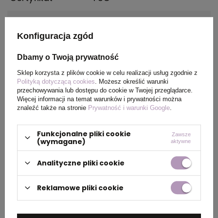
Wymiary
140 x 210 mm
produktu
Konfiguracja zgód
Dbamy o Twoją prywatność
Kolor
Jasny naturalny
Sklep korzysta z plików cookie w celu realizacji usług zgodnie z
Polityką dotyczącą cookies
. Możesz określić warunki
przechowywania lub dostępu do cookie w Twojej przeglądarce.
Więcej informacji na temat warunków i prywatności można
PAKOWANIE
znaleźć także na stronie
Prywatność i warunki Google
.
Funkcjonalne pliki cookie
Wymiary
0.435x0.3x0.165
Zawsze
(wymagane)
aktywne
kartonu
zewnętrznego
Analityczne pliki cookie
(m)
Reklamowe pliki cookie
Ilość szt. w
1
kartonie
wewnętrznym