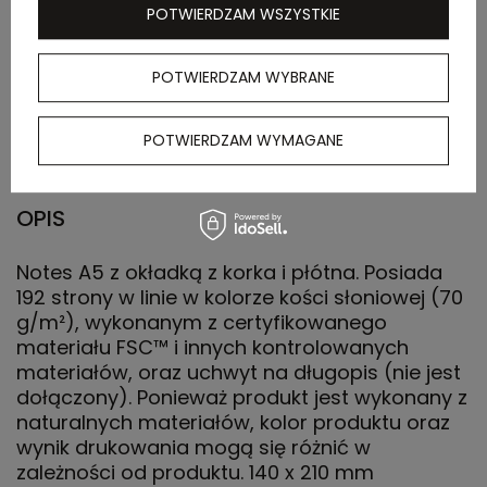
POTWIERDZAM WSZYSTKIE
Waga
14.000
POTWIERDZAM WYBRANE
kartonu
zewnętrznego
(kg)
POTWIERDZAM WYMAGANE
OPIS
Notes A5 z okładką z korka i płótna. Posiada
192 strony w linie w kolorze kości słoniowej (70
g/m²), wykonanym z certyfikowanego
materiału FSC™ i innych kontrolowanych
materiałów, oraz uchwyt na długopis (nie jest
dołączony). Ponieważ produkt jest wykonany z
naturalnych materiałów, kolor produktu oraz
wynik drukowania mogą się różnić w
zależności od produktu. 140 x 210 mm