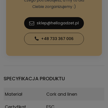
czego potrzebujesz, a my to dla
Ciebie zorganizujemy :)
sklep@hellogadzet.pl
+48 733 367 006
SPECYFIKACJA PRODUKTU
Materiał
Cork and linen
Certyfikat
FSC