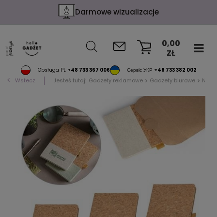
Darmowe wizualizacje
0,00
ZŁ
KOSZYK
Obsługa PL
+48 733 367 006
Сервіс УКР
+48 733 382 002
Wstecz
Jesteś tutaj:
Gadżety reklamowe
Gadżety biurowe
Notat