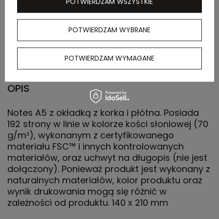
POTWIERDZAM WSZYSTKIE
Waga
14.000
kartonu
POTWIERDZAM WYBRANE
zewnętrznego
(kg)
POTWIERDZAM WYMAGANE
OPIS
Notes A5 z okładką z korka i płótna. Posiada
192 strony w linie w kolorze kości słoniowej (70
g/m²), wykonanym z certyfikowanego
materiału FSC™ i innych kontrolowanych
materiałów, oraz uchwyt na długopis (nie jest
dołączony). Ponieważ produkt jest wykonany z
naturalnych materiałów, kolor produktu oraz
wynik drukowania mogą się różnić w
zależności od produktu. 140 x 210 mm