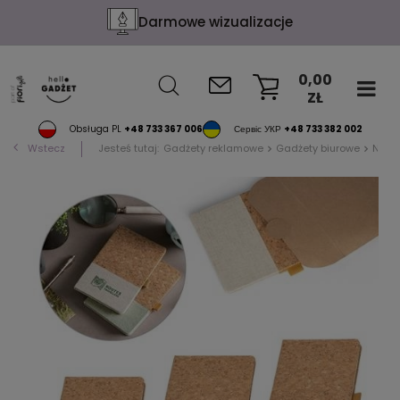
Darmowe wizualizacje
0,00
ZŁ
KOSZYK
Obsługa PL
+48 733 367 006
Сервіс УКР
+48 733 382 002
Wstecz
Jesteś tutaj:
Gadżety reklamowe
Gadżety biurowe
Notat