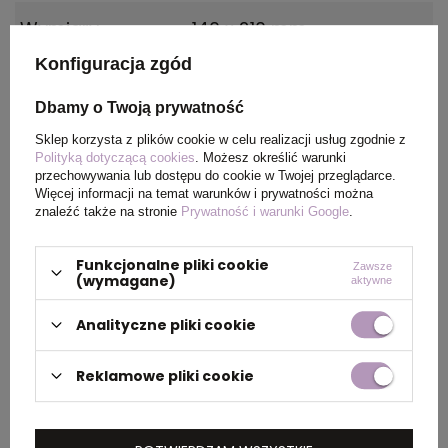
Wymiary
140 x 210 mm
produktu
Konfiguracja zgód
Kolor
błękitny
Dbamy o Twoją prywatność
Sklep korzysta z plików cookie w celu realizacji usług zgodnie z
Polityką dotyczącą cookies
. Możesz określić warunki
przechowywania lub dostępu do cookie w Twojej przeglądarce.
PAKOWANIE
Więcej informacji na temat warunków i prywatności można
znaleźć także na stronie
Prywatność i warunki Google
.
Wymiary
0.435x0.3x0.165
Funkcjonalne pliki cookie
Zawsze
kartonu
(wymagane)
aktywne
zewnętrznego
Analityczne pliki cookie
(m)
Reklamowe pliki cookie
Ilość szt. w
1
kartonie
wewnętrznym