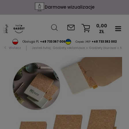
Darmowe wizualizacje
0,00
ZŁ
KOSZYK
Obsługa PL
+48 733 367 006
Сервіс УКР
+48 733 382 002
Wstecz
Jesteś tutaj:
Gadżety reklamowe
Gadżety biurowe
Notat