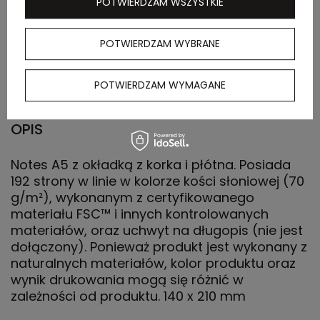
POTWIERDZAM WSZYSTKIE
Waga
14.000
kartonu
POTWIERDZAM WYBRANE
zewnętrznego
(kg)
POTWIERDZAM WYMAGANE
OPIS
Notes A5 z okładką z korka i płótna. Posiada
192 strony w linie w kolorze kości słoniowej (70
g/m²), wykonanym z certyfikowanego
materiału FSC™ i innych kontrolowanych
materiałów, oraz uchwyt na długopis (nie jest
dołączony). Ponieważ produkt jest wykonany z
naturalnych materiałów, kolor produktu oraz
wynik drukowania mogą się różnić w
zależności od produktu. 140 x 210 mm