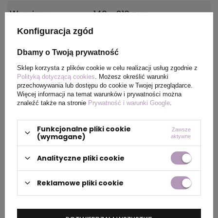
Wymiary
140 x 210 mm
produktu
Konfiguracja zgód
Kolor
Jasno zielony
Dbamy o Twoją prywatność
Sklep korzysta z plików cookie w celu realizacji usług zgodnie z
Polityką dotyczącą cookies
. Możesz określić warunki
przechowywania lub dostępu do cookie w Twojej przeglądarce.
PAKOWANIE
Więcej informacji na temat warunków i prywatności można
znaleźć także na stronie
Prywatność i warunki Google
.
Wymiary
0.435x0.3x0.165
Funkcjonalne pliki cookie
Zawsze
kartonu
(wymagane)
aktywne
zewnętrznego
Analityczne pliki cookie
(m)
Reklamowe pliki cookie
Ilość szt. w
1
kartonie
wewnętrznym