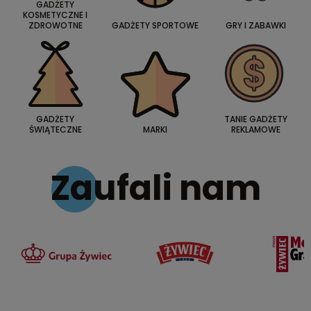
GADŻETY
KOSMETYCZNE I
ZDROWOTNE
GADŻETY SPORTOWE
GRY I ZABAWKI
GADŻETY
TANIE GADŻETY
ŚWIĄTECZNE
MARKI
REKLAMOWE
Zaufali nam