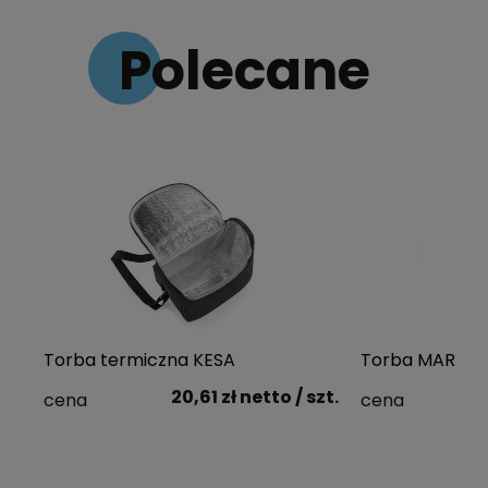
Polecane
Torba termiczna KESA
Torba MARINE 
20,61 zł
netto
/ szt.
cena
cena