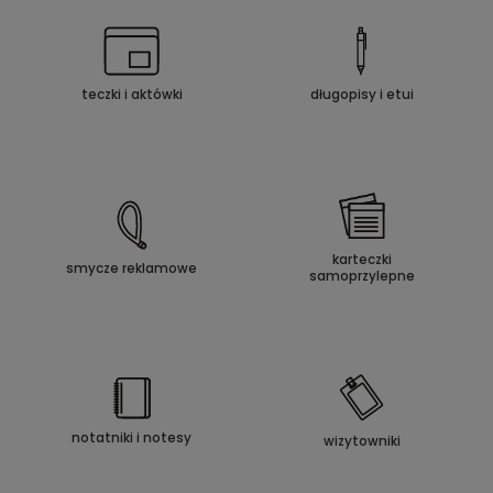
teczki i aktówki
długopisy i etui
karteczki
smycze reklamowe
samoprzylepne
notatniki i notesy
wizytowniki