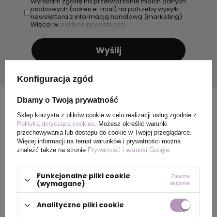
Wyrażam zgodę na przetwarzanie moich danych
osobowych (adres e-mail) na potrzeby wysyłki
newslettera z informacją handlową (marketing).
Więcej w
polityce prywatności.
Wyślij
Konfiguracja zgód
Dbamy o Twoją prywatność
Sklep korzysta z plików cookie w celu realizacji usług zgodnie z
Polityką dotyczącą cookies
. Możesz określić warunki
przechowywania lub dostępu do cookie w Twojej przeglądarce.
Więcej informacji na temat warunków i prywatności można
znaleźć także na stronie
Prywatność i warunki Google
.
Funkcjonalne pliki cookie
Zawsze
(wymagane)
aktywne
Analityczne pliki cookie