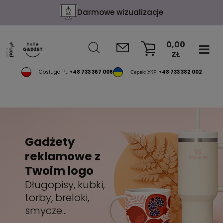
Darmowe wizualizacje
0,00
ZŁ
KOSZYK
Obsługa PL
+48 733 367 006
Сервіс УКР
+48 733 382 002
Gadżety
reklamowe z
Twoim logo
Długopisy, kubki,
torby, breloki,
smycze...