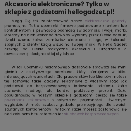
Akcesoria elektroniczne? Tylko w
sklepie z gadżetami hellogadzet.pl!
Mogą Cię też zainteresować nasze
elektroniczne gadżety
promocyjne. Takie upominki firmowe podarowane klientom lub
kontrahentom z pewnością podniosą świadomość Twojej marki.
Możemy na nich wykonać dowolny wybrany przez Ciebie nadruk,
dzięki czemu łatwo zamówisz akcesoria z logo, w kolorach
spójnych z identyfikacją wizualną Twojej marki. W Hello Gadżet
czekają na Ciebie praktyczne akcesoria i urządzenia o
nowoczesnej, designerskiej stylistyce.
W roli upominku reklamowego doskonale sprawdzi się mini
głośnik z estetycznego bambusa, który oferujemy w kilku
interesujących wariantach. Dla pracowników lub klientów możesz
też zamówić takie gadżety reklamowe z własnym logo jak
podstawki do bezprzewodowego ładowania telefonu, które
stanowią niedrogi, ale bardzo praktyczny prezent. Dużą
popularnością w naszym sklepie z gadżetami cieszą się także
powerbanki reklamowe
o optymalnej pojemności i świetnym
wyglądzie. A może szukasz gadżetu promocyjnego dla swoich
zaufanych kontrahentów? W takim razie możesz zastanowić się
nad zakupem hitu ostatnich lat
słuchawek bezprzewodowych
.