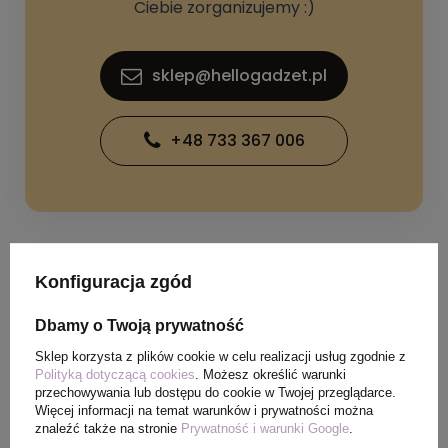
Ciebie zorganizujemy :)
sklep@hellogadzet.pl
+48 733 367 006
Konfiguracja zgód
SPECYFIKACJA PRODUKTU
Dbamy o Twoją prywatność
Sklep korzysta z plików cookie w celu realizacji usług zgodnie z
Waga
0,260 kg
Polityką dotyczącą cookies
. Możesz określić warunki
produktu (g)
przechowywania lub dostępu do cookie w Twojej przeglądarce.
Więcej informacji na temat warunków i prywatności można
znaleźć także na stronie
Prywatność i warunki Google
.
Ilość szt. w
50