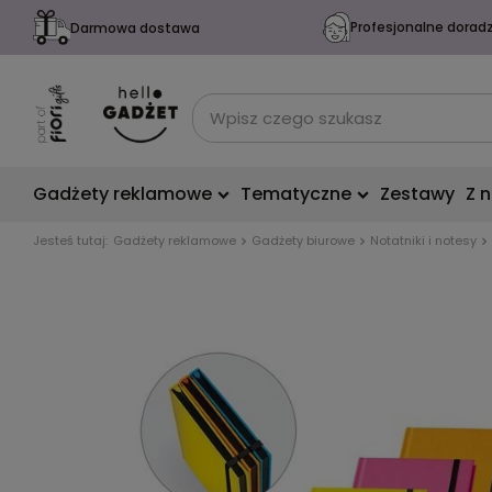
Profesjonalne dorad
Darmowa dostawa
Gadżety reklamowe
Tematyczne
Zestawy
Z 
Jesteś tutaj:
Gadżety reklamowe
Gadżety biurowe
Notatniki i notesy