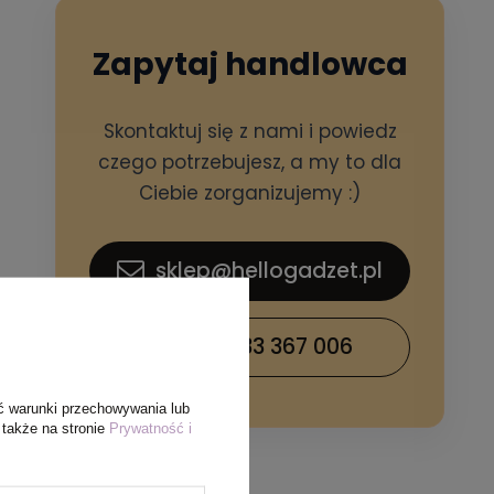
Zapytaj handlowca
Skontaktuj się z nami i powiedz
czego potrzebujesz, a my to dla
Ciebie zorganizujemy :)
sklep@hellogadzet.pl
+48 733 367 006
ć warunki przechowywania lub
 także na stronie
Prywatność i