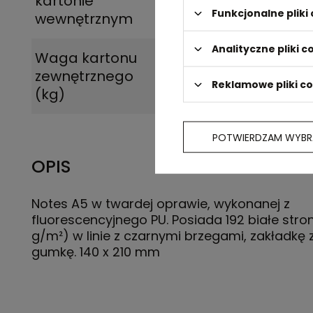
kartonie
Funkcjonalne plik
wewnętrznym
Analityczne pliki c
Waga kartonu
14.000
zewnętrznego
Reklamowe pliki c
(kg)
POTWIERDZAM WYBR
OPIS
Notes A5 w twardej oprawie, wykonanej z
fluorescencyjnego PU. Posiada 192 białe stro
g/m²) w linie z czarnymi brzegami, zakładkę z
gumkę. 140 x 210 mm