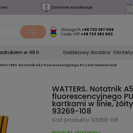
ztwo
Darmowe wizualizacje
Obsługa PL
+48 733 367 006
Сервіс УКР
+48 733 382 002
nadrukiem w 48 h
Gadżetowy doradca
Dla insty
WATTERS. Notatnik A5 z fluorescencyjnego PU z kartkami w linie
WATTERS. Notatnik A5
fluorescencyjnego PU
kartkami w linie, żółt
93269-108
Kod produktu: 93269-108
Produkt dostępny