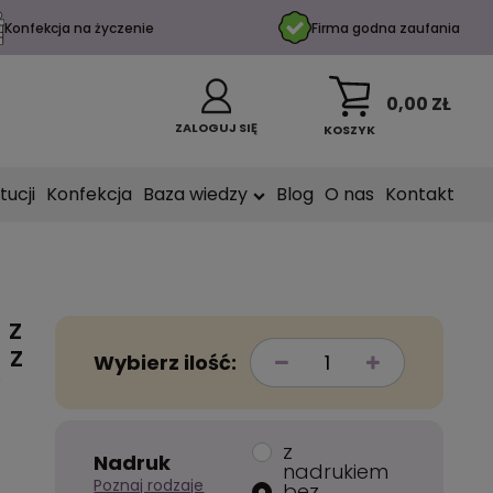
Konfekcja na życzenie
Firma godna zaufania
0,00 ZŁ
ZALOGUJ SIĘ
KOSZYK
tucji
Konfekcja
Baza wiedzy
Blog
O nas
Kontakt
 z
 z
Wybierz ilość:
y
z
Nadruk
nadrukiem
Poznaj rodzaje
bez