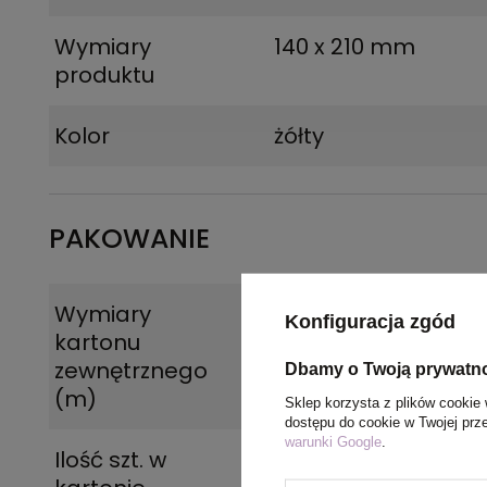
Wymiary
140 x 210 mm
produktu
Kolor
żółty
PAKOWANIE
Wymiary
0.42x0.34x0.26
Konfiguracja zgód
kartonu
zewnętrznego
Dbamy o Twoją prywatn
(m)
Sklep korzysta z plików cookie 
dostępu do cookie w Twojej prz
warunki Google
.
Ilość szt. w
1