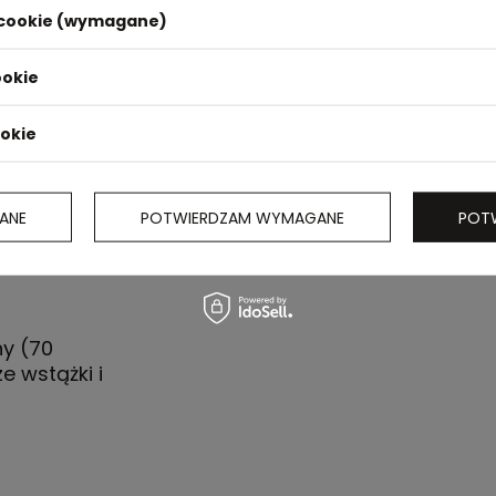
i cookie (wymagane)
ookie
ookie
ANE
POTWIERDZAM WYMAGANE
POT
ny (70
e wstążki i