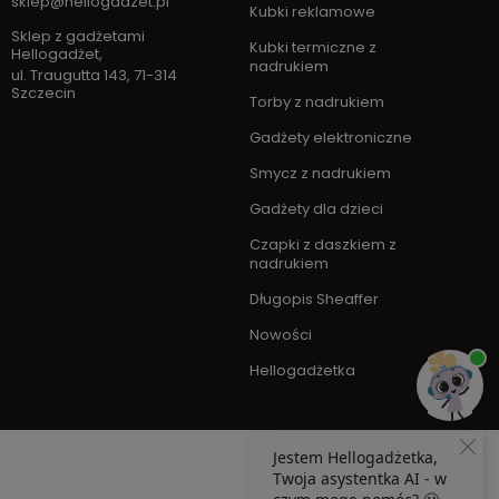
sklep@hellogadzet.pl
Kubki reklamowe
Sklep z gadżetami
Kubki termiczne z
Hellogadżet
,
nadrukiem
ul. Traugutta 143
,
71-314
Szczecin
Torby z nadrukiem
Gadżety elektroniczne
Smycz z nadrukiem
Gadżety dla dzieci
Czapki z daszkiem z
nadrukiem
Długopis Sheaffer
Nowości
Hellogadżetka