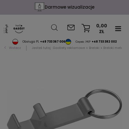
Darmowe wizualizacje
0,00
ZŁ
KOSZYK
Obsługa PL
+48 733 367 006
Сервіс УКР
+48 733 382 002
Wstecz
Jesteś tutaj:
Gadżety reklamowe
Breloki
Breloki metalo