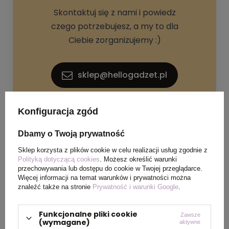
Skontaktuj się z nami i powiedz
czego potrzebujesz, a my to dla
Ciebie zorganizujemy :)
sklep@hellogadzet.pl
+48 733 367 006
Konfiguracja zgód
Dbamy o Twoją prywatność
Sklep korzysta z plików cookie w celu realizacji usług zgodnie z
Polityką dotyczącą cookies
. Możesz określić warunki
przechowywania lub dostępu do cookie w Twojej przeglądarce.
Więcej informacji na temat warunków i prywatności można
znaleźć także na stronie
Prywatność i warunki Google
.
SPECYFIKACJA PRODUKTU
Funkcjonalne pliki cookie
Zawsze
(wymagane)
aktywne
Materiał
metal