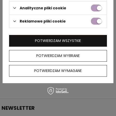
Analityczne pliki cookie
Rozmiar
7,5 x 2,5 x 1,5 cm
Reklamowe pliki cookie
Kolor
szary
POTWIERDZAM WSZYSTKIE
OPIS
POTWIERDZAM WYBRANE
Metalowy brelok z otwieraczem do butelek,
którego można użyć również jako stojaka na
telefon.
POTWIERDZAM WYMAGANE
NEWSLETTER