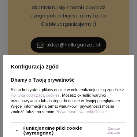
Skontaktuj się z nami i powiedz
czego potrzebujesz, a my to dla
Ciebie zorganizujemy :)
sklep@hellogadzet.pl
+48 733 367 006
Konfiguracja zgód
Dbamy o Twoją prywatność
Sklep korzysta z plików cookie w celu realizacji usług zgodnie z
Polityką dotyczącą cookies
. Możesz określić warunki
przechowywania lub dostępu do cookie w Twojej przeglądarce.
Więcej informacji na temat warunków i prywatności można
znaleźć także na stronie
Prywatność i warunki Google
.
SPECYFIKACJA PRODUKTU
Funkcjonalne pliki cookie
Zawsze
(wymagane)
aktywne
Materiał
Plastik