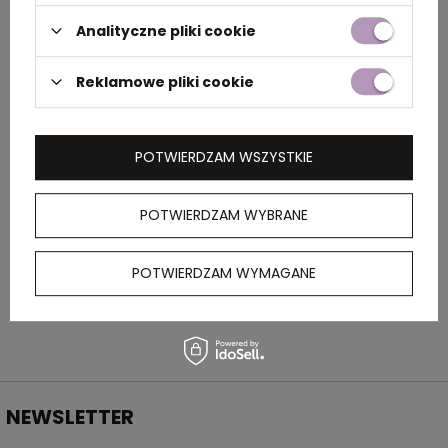
Analityczne pliki cookie
Rozmiar
14,2 x 15 x 4,7 cm
Reklamowe pliki cookie
Kolor
niebieski
POTWIERDZAM WSZYSTKIE
OPIS
POTWIERDZAM WYBRANE
Plastikowe okulary przeciwsłoneczne z
kolorowymi szkłami, ochrona 3 kategorii
UV400.
POTWIERDZAM WYMAGANE
NEWSLETTER