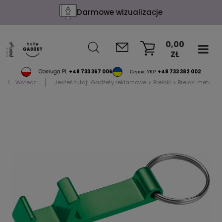
Darmowe wizualizacje
0,00
ZŁ
KOSZYK
Obsługa PL
+48 733 367 006
Сервіс УКР
+48 733 382 002
Wstecz
Jesteś tutaj:
Gadżety reklamowe
Breloki
Breloki metalo