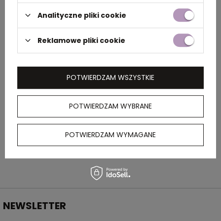
Analityczne pliki cookie
Rozmiar
7,5 x 2,5 x 1,5 cm
Reklamowe pliki cookie
Kolor
zielony
POTWIERDZAM WSZYSTKIE
OPIS
POTWIERDZAM WYBRANE
Metalowy brelok z otwieraczem do butelek,
którego można użyć również jako stojaka na
telefon.
POTWIERDZAM WYMAGANE
NEWSLETTER