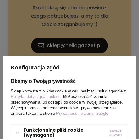
Skontaktuj się z nami i powiedz
czego potrzebujesz, a my to dla
Ciebie zorganizujemy :)
sklep@hellogadzet.pl
+48 733 367 006
Konfiguracja zgód
Dbamy o Twoją prywatność
Sklep korzysta z plików cookie w celu realizacji usług zgodnie z
Polityką dotyczącą cookies
. Możesz określić warunki
przechowywania lub dostępu do cookie w Twojej przeglądarce.
Więcej informacji na temat warunków i prywatności można
znaleźć także na stronie
Prywatność i warunki Google
.
SPECYFIKACJA PRODUKTU
Funkcjonalne pliki cookie
Zawsze
(wymagane)
aktywne
Materiał
metal