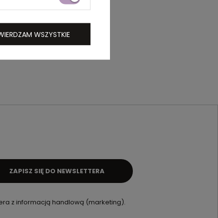
WIERDZAM WSZYSTKIE
ZAPISZ SIĘ DO NEWSLETTERA
ra z informacją handlową (marketing).