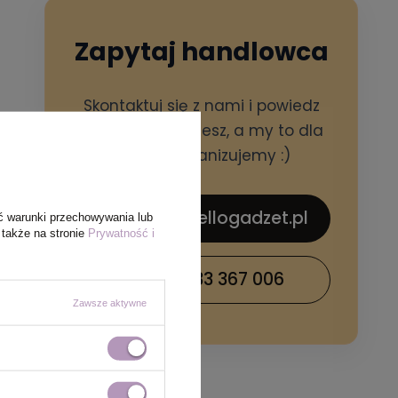
Zapytaj handlowca
Skontaktuj się z nami i powiedz
czego potrzebujesz, a my to dla
Ciebie zorganizujemy :)
sklep@hellogadzet.pl
ć warunki przechowywania lub
 także na stronie
Prywatność i
+48 733 367 006
Zawsze aktywne