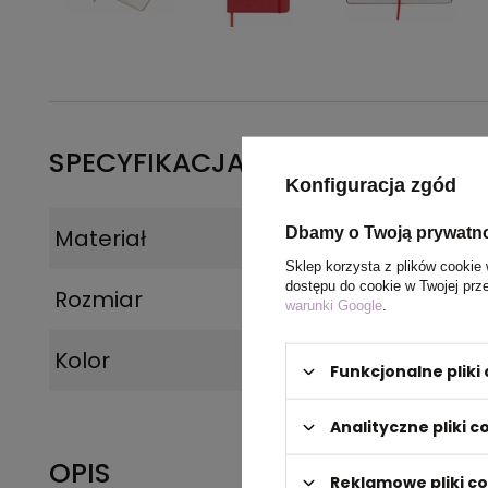
SPECYFIKACJA PRODUKTU
Konfiguracja zgód
Dbamy o Twoją prywatn
Materiał
Drewno
Sklep korzysta z plików cookie 
dostępu do cookie w Twojej prz
Rozmiar
14 x 21,1 x 1,2 cm
warunki Google
.
Kolor
czerwony
Funkcjonalne plik
Analityczne pliki c
OPIS
Reklamowe pliki c