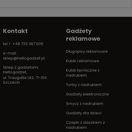
Kontakt
Gadżety
reklamowe
tel.>: +48 733 367 006
Długopisy reklamowe
e-mail:
sklep@hellogadzet.pl
Kubki reklamowe
Sklep z gadżetami
Kubki termiczne z
Hellogadżet
,
nadrukiem
ul. Traugutta 143
,
71-314
Szczecin
Torby z nadrukiem
Gadżety elektroniczne
Smycz z nadrukiem
Gadżety dla dzieci
Czapki z daszkiem z
nadrukiem