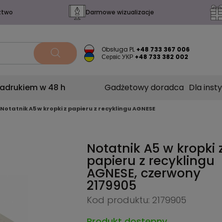
ztwo
Darmowe wizualizacje
Obsługa PL
+48 733 367 006
Сервіс УКР
+48 733 382 002
nadrukiem w 48 h
Gadżetowy doradca
Dla insty
Notatnik A5 w kropki z papieru z recyklingu AGNESE
Notatnik A5 w kropki 
papieru z recyklingu
AGNESE, czerwony
2179905
Kod produktu: 2179905
Produkt dostępny