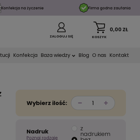
Konfekcja na życzenie
Firma godna zaufania
0,00 ZŁ
ZALOGUJ SIĘ
KOSZYK
tucji
Konfekcja
Baza wiedzy
Blog
O nas
Kontakt
z
Wybierz ilość:
z
Nadruk
nadrukiem
Poznaj rodzaje
bez