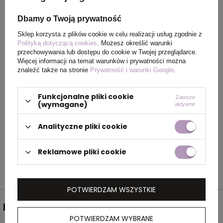
Dbamy o Twoją prywatność
Rozmiar
12 x 4 x 1,8 cm
Sklep korzysta z plików cookie w celu realizacji usług zgodnie z
Polityką dotyczącą cookies
. Możesz określić warunki
Kolor
niebieski
przechowywania lub dostępu do cookie w Twojej przeglądarce.
Więcej informacji na temat warunków i prywatności można
znaleźć także na stronie
Prywatność i warunki Google
.
OPIS
Funkcjonalne pliki cookie
Zawsze
(wymagane)
aktywne
Rozwijany kabel do ładowania 3w1 w
plastikowej obudowie z wtyczką USB i 3
Analityczne pliki cookie
złączami: iOS, C-Type i Micro USB.
Reklamowe pliki cookie
POTWIERDZAM WSZYSTKIE
NEWSLETTER
POTWIERDZAM WYBRANE