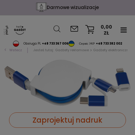
Darmowe wizualizacje
0,00
ZŁ
KOSZYK
Obsługa PL
+48 733 367 006
Сервіс УКР
+48 733 382 002
Wstecz
Jesteś tutaj:
Gadżety reklamowe
Gadżety elektroniczne
Zaprojektuj nadruk