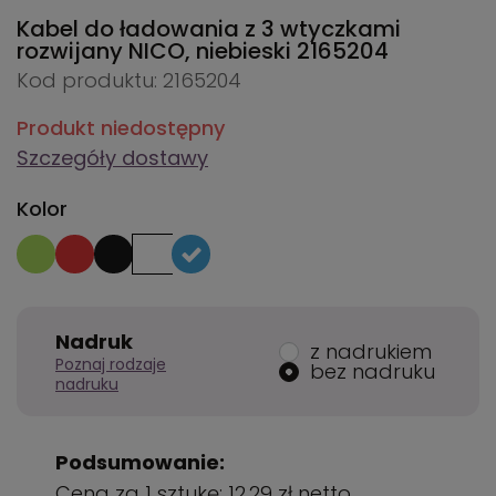
Kabel do ładowania z 3 wtyczkami
rozwijany NICO, niebieski
2165204
Kod produktu: 2165204
Produkt niedostępny
Szczegóły dostawy
Kolor
Nadruk
z nadrukiem
Poznaj rodzaje
bez nadruku
nadruku
Podsumowanie:
Cena za 1 sztukę:
12,29 zł
netto