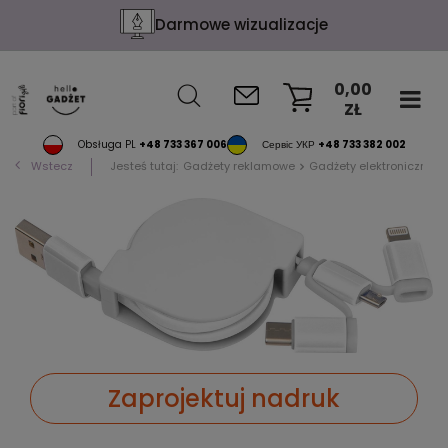
Darmowe wizualizacje
0,00
ZŁ
KOSZYK
Obsługa PL
+48 733 367 006
Сервіс УКР
+48 733 382 002
Wstecz
Jesteś tutaj:
Gadżety reklamowe
Gadżety elektroniczne
Zaprojektuj nadruk