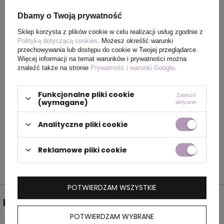
Rozmiar
12 x 4 x 1,8 cm
Dbamy o Twoją prywatność
Sklep korzysta z plików cookie w celu realizacji usług zgodnie z
Polityką dotyczącą cookies
. Możesz określić warunki
Kolor
biały
przechowywania lub dostępu do cookie w Twojej przeglądarce.
Więcej informacji na temat warunków i prywatności można
znaleźć także na stronie
Prywatność i warunki Google
.
OPIS
Funkcjonalne pliki cookie
Zawsze
(wymagane)
aktywne
Rozwijany kabel do ładowania 3w1 w
plastikowej obudowie z wtyczką USB i 3
Analityczne pliki cookie
złączami: iOS, C-Type i Micro USB.
Reklamowe pliki cookie
POTWIERDZAM WSZYSTKIE
NEWSLETTER
POTWIERDZAM WYBRANE