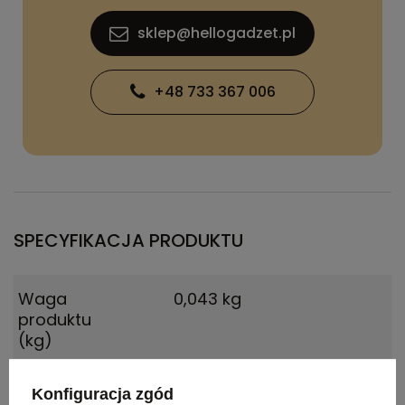
sklep@hellogadzet.pl
+48 733 367 006
SPECYFIKACJA PRODUKTU
Waga
0,043 kg
produktu
(kg)
Materiał
Plastik
Konfiguracja zgód