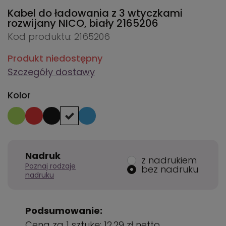
Kabel do ładowania z 3 wtyczkami
rozwijany NICO, biały
2165206
Kod produktu: 2165206
Produkt niedostępny
Szczegóły dostawy
Kolor
Nadruk
z nadrukiem
Poznaj rodzaje
bez nadruku
nadruku
Podsumowanie:
Cena za 1 sztukę:
12,29 zł
netto