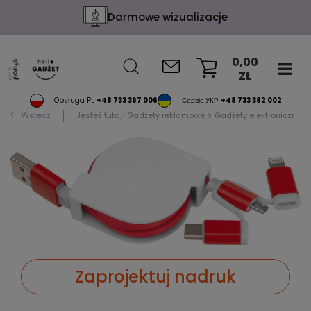
Darmowe wizualizacje
0,00
ZŁ
KOSZYK
Obsługa PL
+48 733 367 006
Сервіс УКР
+48 733 382 002
Wstecz
Jesteś tutaj:
Gadżety reklamowe
Gadżety elektroniczne
Zaprojektuj nadruk