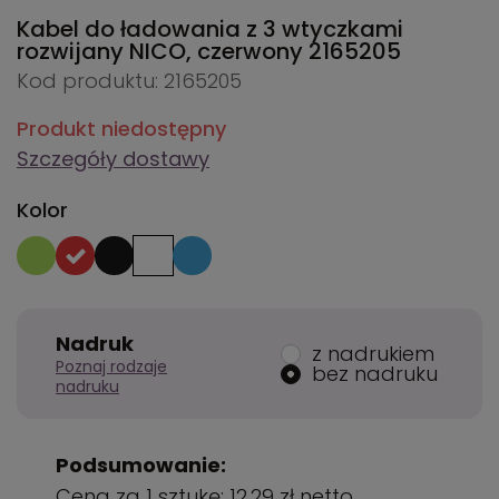
Kabel do ładowania z 3 wtyczkami
rozwijany NICO, czerwony
2165205
Kod produktu: 2165205
Produkt niedostępny
Szczegóły dostawy
Kolor
Nadruk
z nadrukiem
Poznaj rodzaje
bez nadruku
nadruku
Podsumowanie:
Cena za 1 sztukę:
12,29 zł
netto