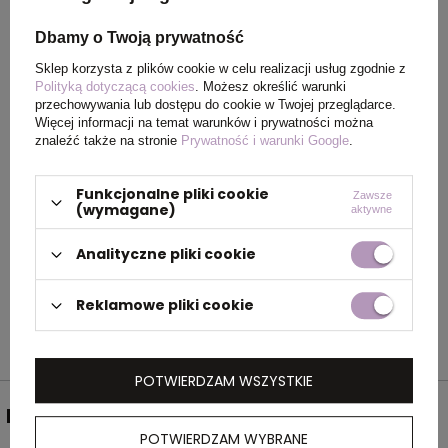
Dbamy o Twoją prywatność
Rozmiar
12 x 4 x 1,8 cm
Sklep korzysta z plików cookie w celu realizacji usług zgodnie z
Polityką dotyczącą cookies
. Możesz określić warunki
Kolor
czerwony
przechowywania lub dostępu do cookie w Twojej przeglądarce.
Więcej informacji na temat warunków i prywatności można
znaleźć także na stronie
Prywatność i warunki Google
.
OPIS
Funkcjonalne pliki cookie
Zawsze
(wymagane)
aktywne
Rozwijany kabel do ładowania 3w1 w
plastikowej obudowie z wtyczką USB i 3
Analityczne pliki cookie
złączami: iOS, C-Type i Micro USB.
Reklamowe pliki cookie
POTWIERDZAM WSZYSTKIE
NEWSLETTER
POTWIERDZAM WYBRANE