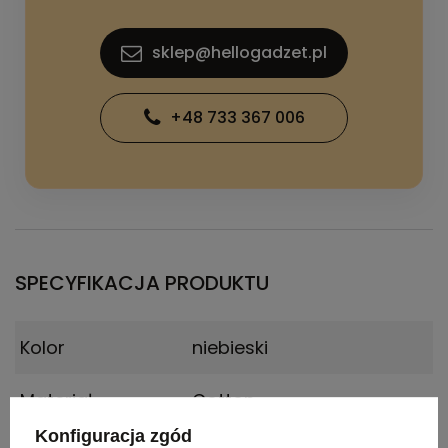
sklep@hellogadzet.pl
+48 733 367 006
SPECYFIKACJA PRODUKTU
Kolor
niebieski
Materiał
Cotton
Konfiguracja zgód