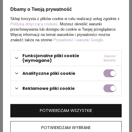
Wymiary
12 x Ø 18,5 cm
produktu
Dbamy o Twoją prywatność
Sklep korzysta z plików cookie w celu realizacji usług zgodnie z
Polityką dotyczącą cookies
. Możesz określić warunki
przechowywania lub dostępu do cookie w Twojej przeglądarce.
PAKOWANIE
Więcej informacji na temat warunków i prywatności można
znaleźć także na stronie
Prywatność i warunki Google
.
Wymiary
60 x 45 x 38 cm
Funkcjonalne pliki cookie
Zawsze
kartonu
(wymagane)
aktywne
zewnętrznego
Analityczne pliki cookie
Waga
12,6
Reklamowe pliki cookie
kartonu
zewnętrznego
POTWIERDZAM WSZYSTKIE
OPIS
POTWIERDZAM WYBRANE