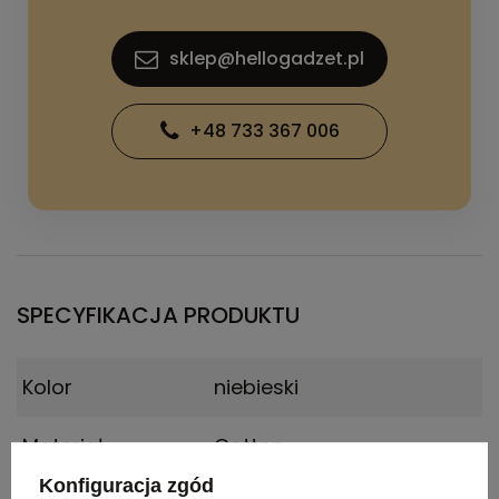
sklep@hellogadzet.pl
+48 733 367 006
SPECYFIKACJA PRODUKTU
Kolor
niebieski
Materiał
Cotton
Konfiguracja zgód