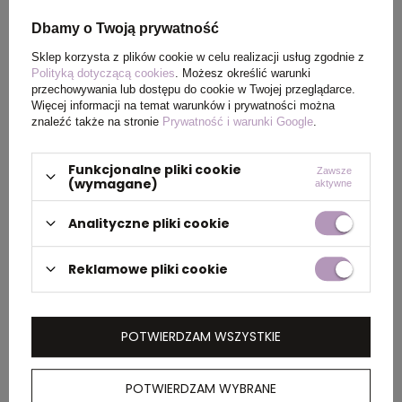
Wymiary
12 x Ø 18,5 cm
produktu
Dbamy o Twoją prywatność
Sklep korzysta z plików cookie w celu realizacji usług zgodnie z
Polityką dotyczącą cookies
. Możesz określić warunki
przechowywania lub dostępu do cookie w Twojej przeglądarce.
PAKOWANIE
Więcej informacji na temat warunków i prywatności można
znaleźć także na stronie
Prywatność i warunki Google
.
Wymiary
70 x 45 x 38 cm
Funkcjonalne pliki cookie
Zawsze
kartonu
(wymagane)
aktywne
zewnętrznego
Analityczne pliki cookie
Waga
14,8
Reklamowe pliki cookie
kartonu
zewnętrznego
POTWIERDZAM WSZYSTKIE
OPIS
POTWIERDZAM WYBRANE