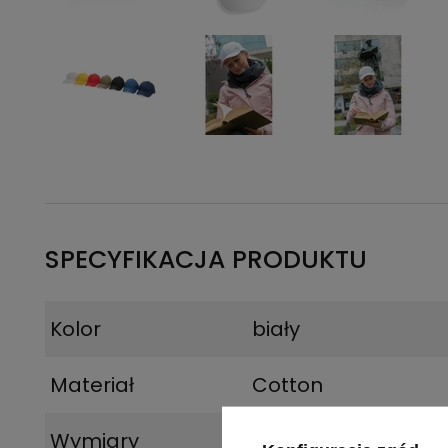
SPECYFIKACJA PRODUKTU
Kolor
biały
Materiał
Cotton
Wymiary
12 x Ø 18,5 cm