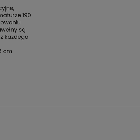
cyjne,
maturze 190
osowaniu
awełny są
 z każdego
58 cm