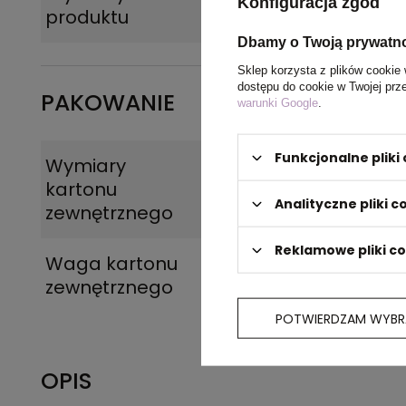
Konfiguracja zgód
produktu
Dbamy o Twoją prywatn
Sklep korzysta z plików cookie 
dostępu do cookie w Twojej prz
PAKOWANIE
warunki Google
.
Funkcjonalne plik
Wymiary
60 x 45 x 38 cm
kartonu
Analityczne pliki c
zewnętrznego
Reklamowe pliki c
Waga kartonu
12,6
zewnętrznego
POTWIERDZAM WYBR
OPIS