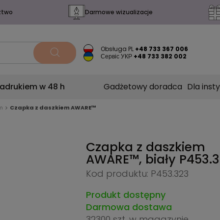
ztwo
Darmowe wizualizacje
Obsługa PL
+48 733 367 006
Сервіс УКР
+48 733 382 002
nadrukiem w 48 h
Gadżetowy doradca
Dla insty
m
Czapka z daszkiem AWARE™
Czapka z daszkiem
AWARE™, biały
P453.
Kod produktu: P453.323
Produkt dostępny
Darmowa dostawa
32300 szt.
w magazynie