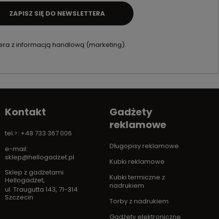
ZAPISZ SIĘ DO NEWSLETTERA
ra z informacją handlową (marketing).
Kontakt
Gadżety
reklamowe
tel.>: +48 733 367 006
Długopisy reklamowe
e-mail:
sklep@hellogadzet.pl
Kubki reklamowe
Sklep z gadżetami
Kubki termiczne z
Hellogadżet
,
nadrukiem
ul. Traugutta 143
,
71-314
Szczecin
Torby z nadrukiem
Gadżety elektroniczne