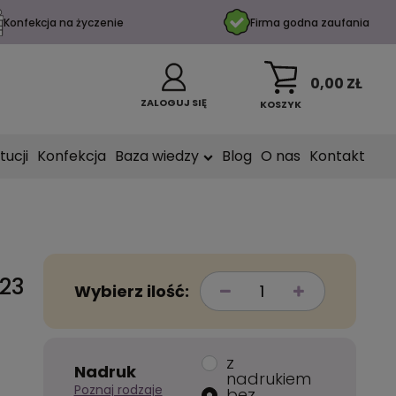
Konfekcja na życzenie
Firma godna zaufania
0,00 ZŁ
ZALOGUJ SIĘ
KOSZYK
tucji
Konfekcja
Baza wiedzy
Blog
O nas
Kontakt
323
Wybierz ilość:
z
Nadruk
nadrukiem
Poznaj rodzaje
bez