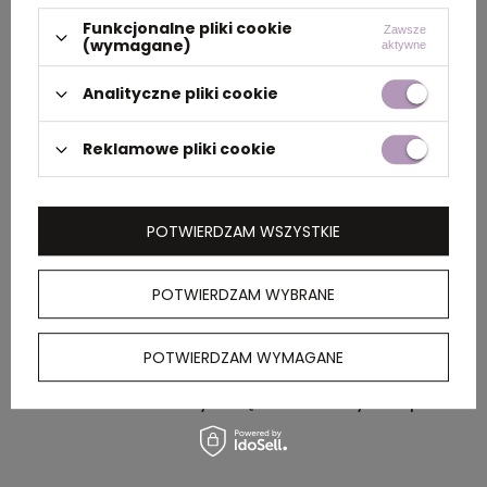
PAKOWANIE
Funkcjonalne pliki cookie
Zawsze
(wymagane)
aktywne
Analityczne pliki cookie
Wymiary
38 x 28 x 38 cm
kartonu
Reklamowe pliki cookie
zewnętrznego
Waga
9,5
POTWIERDZAM WSZYSTKIE
kartonu
zewnętrznego
POTWIERDZAM WYBRANE
OPIS
POTWIERDZAM WYMAGANE
Pióro kulkowe z zatyczką i metalowym klipem