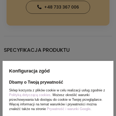
+48 733 367 006
SPECYFIKACJA PRODUKTU
Kolor
czarny
Konfiguracja zgód
Materiał
ABS, metal
Dbamy o Twoją prywatność
Sklep korzysta z plików cookie w celu realizacji usług zgodnie z
Wymiary
Ø1,1 x 13,6 cm
Polityką dotyczącą cookies
. Możesz określić warunki
produktu
przechowywania lub dostępu do cookie w Twojej przeglądarce.
Więcej informacji na temat warunków i prywatności można
znaleźć także na stronie
Prywatność i warunki Google
.