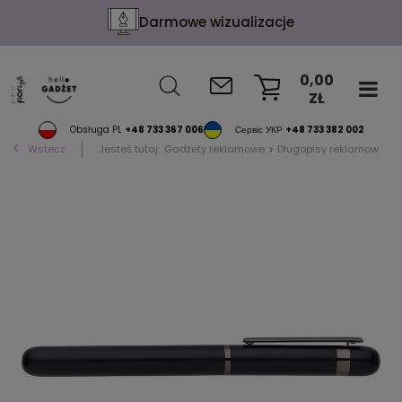
Darmowe wizualizacje
0,00
ZŁ
KOSZYK
Obsługa PL
+48 733 367 006
Сервіс УКР
+48 733 382 002
Wstecz
Jesteś tutaj:
Gadżety reklamowe
Długopisy reklamowe