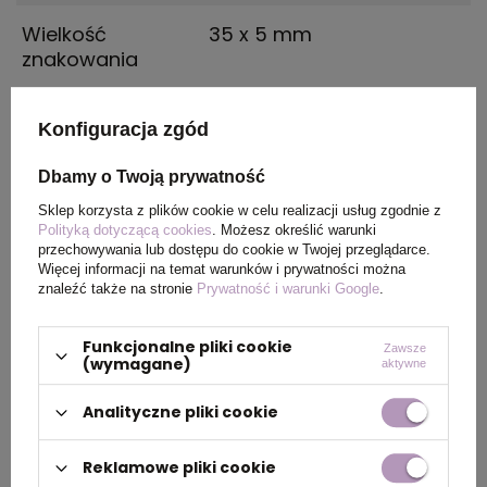
Wielkość
35 x 5 mm
znakowania
Grupa
laser
Konfiguracja zgód
znakowania
Dbamy o Twoją prywatność
Opakowanie
etui Sheaffer
Sklep korzysta z plików cookie w celu realizacji usług zgodnie z
Polityką dotyczącą cookies
. Możesz określić warunki
przechowywania lub dostępu do cookie w Twojej przeglądarce.
Kolor tuszu
czarny
Więcej informacji na temat warunków i prywatności można
znaleźć także na stronie
Prywatność i warunki Google
.
OPIS
Funkcjonalne pliki cookie
Zawsze
(wymagane)
aktywne
Długopis
Sheaffer
Analityczne pliki cookie
Sentinel
model
325
posiada korpus pokryty
chromem wykończenia w kolorze złotym.
Reklamowe pliki cookie