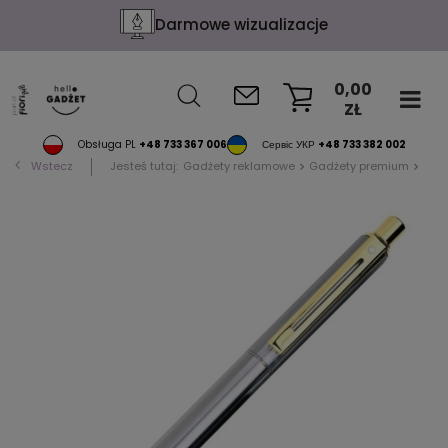
Darmowe wizualizacje
0,00
ZŁ
KOSZYK
Obsługa PL
+48 733 367 006
Сервіс УКР
+48 733 382 002
Wstecz
Jesteś tutaj:
Gadżety reklamowe
Gadżety premium
SHE