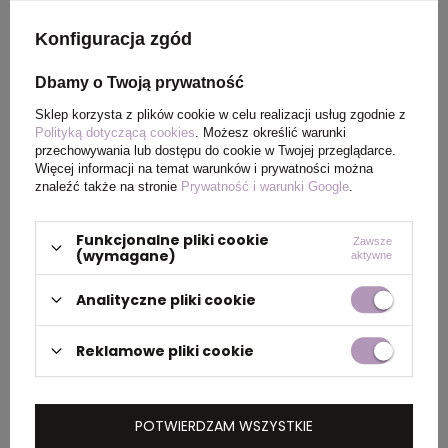
Rozmiar
5,8 x 1,9 x 1 cm
Konfiguracja zgód
Waga
10
Dbamy o Twoją prywatność
produktu (g)
Sklep korzysta z plików cookie w celu realizacji usług zgodnie z
Polityką dotyczącą cookies
. Możesz określić warunki
przechowywania lub dostępu do cookie w Twojej przeglądarce.
Więcej informacji na temat warunków i prywatności można
znaleźć także na stronie
Prywatność i warunki Google
.
PAKOWANIE
Funkcjonalne pliki cookie
Zawsze
(wymagane)
aktywne
Wymiary
28 x 48 x 18 cm
kartonu
Analityczne pliki cookie
zewnętrznego
Reklamowe pliki cookie
Waga
6 kg
kartonu
zewnętrznego
POTWIERDZAM WSZYSTKIE