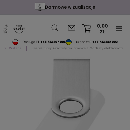
Darmowe wizualizacje
0,00
ZŁ
KOSZYK
Obsługa PL
+48 733 367 006
Сервіс УКР
+48 733 382 002
Wstecz
Jesteś tutaj:
Gadżety reklamowe
Gadżety elektroniczne