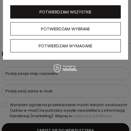
srebrne pudełko.Wymiary: 56 x 19 x 10 mm |
Pudełko: 86 x 45 x 20 mm
POTWIERDZAM WSZYSTKIE
POTWIERDZAM WYBRANE
POTWIERDZAM WYMAGANE
NEWSLETTER
Podaj swoje imię i nazwisko
Podaj swój adres e-mail
Wyrażam zgodę na przetwarzanie moich danych osobowych
(adres e-mail) na potrzeby wysyłki newslettera z informacją
handlową (marketing). Więcej w
polityce prywatności.
ZAPISZ SIĘ DO NEWSLETTERA