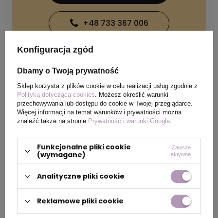
+48 733 367 006
Konfiguracja zgód
Dbamy o Twoją prywatność
Sklep korzysta z plików cookie w celu realizacji usług zgodnie z
Polityką dotyczącą cookies
. Możesz określić warunki
SPECYFIKACJA PRODUKTU
przechowywania lub dostępu do cookie w Twojej przeglądarce.
Więcej informacji na temat warunków i prywatności można
znaleźć także na stronie
Prywatność i warunki Google
.
OPIS
Funkcjonalne pliki cookie
Zawsze
(wymagane)
aktywne
Pamięć USB do przechowywania dokumentów,
zdjęć i filmów. Dostępna w szerokiej gamie
Analityczne pliki cookie
kolorów.Materiał: ABS z gumowym
wykończeniemKlips: metalowyPojemność: 4
Reklamowe pliki cookie
GBWersja USB: 2'0Szybkość odczytu: do 15
MB/sSzybkość zapisu: do 10 MB/sOpakowanie: