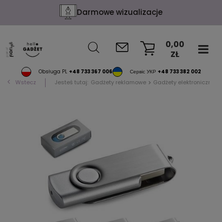
Darmowe wizualizacje
0,00
ZŁ
KOSZYK
Obsługa PL
+48 733 367 006
Сервіс УКР
+48 733 382 002
Wstecz
Jesteś tutaj:
Gadżety reklamowe
Gadżety elektroniczne