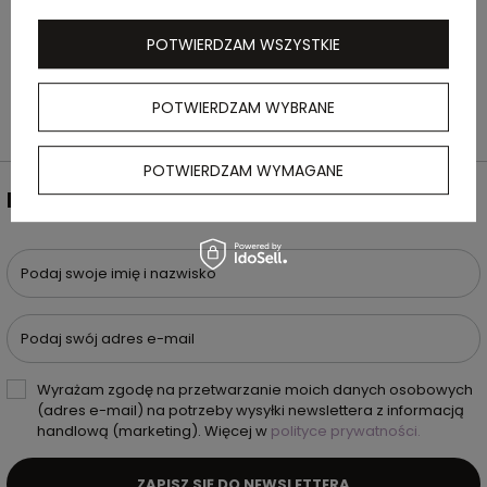
srebrne pudełko.Wymiary: 56 x 19 x 10 mm |
Pudełko: 86 x 45 x 20 mm
POTWIERDZAM WSZYSTKIE
POTWIERDZAM WYBRANE
POTWIERDZAM WYMAGANE
NEWSLETTER
Podaj swoje imię i nazwisko
Podaj swój adres e-mail
Wyrażam zgodę na przetwarzanie moich danych osobowych
(adres e-mail) na potrzeby wysyłki newslettera z informacją
handlową (marketing). Więcej w
polityce prywatności.
ZAPISZ SIĘ DO NEWSLETTERA