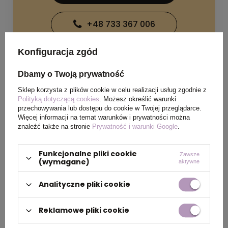
+48 733 367 006
Konfiguracja zgód
Dbamy o Twoją prywatność
Sklep korzysta z plików cookie w celu realizacji usług zgodnie z
Polityką dotyczącą cookies
. Możesz określić warunki
SPECYFIKACJA PRODUKTU
przechowywania lub dostępu do cookie w Twojej przeglądarce.
Więcej informacji na temat warunków i prywatności można
znaleźć także na stronie
Prywatność i warunki Google
.
OPIS
Funkcjonalne pliki cookie
Zawsze
(wymagane)
aktywne
Pamięć USB do przechowywania dokumentów,
zdjęć i filmów. Dostępna w szerokiej gamie
Analityczne pliki cookie
kolorów.Materiał: ABS z gumowym
wykończeniemKlips: metalowyPojemność: 4
Reklamowe pliki cookie
GBWersja USB: 2'0Szybkość odczytu: do 15
MB/sSzybkość zapisu: do 10 MB/sOpakowanie: