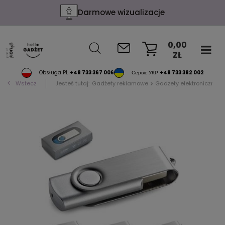
Darmowe wizualizacje
0,00
ZŁ
KOSZYK
Obsługa PL
+48 733 367 006
Сервіс УКР
+48 733 382 002
Wstecz
Jesteś tutaj:
Gadżety reklamowe
Gadżety elektroniczne