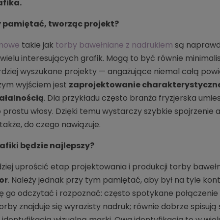
fika.
 pamiętać, tworząc projekt?
amowe
takie jak
torby bawełniane z nadrukiem
są naprawd
ielu interesujących grafik. Mogą to być równie minimal
rdziej wyszukane projekty — angażujące niemal całą powi
szym wyjściem jest
zaprojektowanie charakterystycznej
iałalnością
. Dla przykładu często branża fryzjerska umie
o prostu włosy. Dzięki temu wystarczy szybkie spojrzenie
także, do czego nawiązuje.
afiki będzie najlepszy?
ziej uprościć etap projektowania i produkcji torby baweł
or
. Należy jednak przy tym pamiętać, aby był na tyle kon
ę go odczytać i rozpoznać: często spotykane połączenie
rby znajduje się wyrazisty nadruk; równie dobrze spisują 
e z identyfikacją wizualną marki. Owa identyfikacja to w