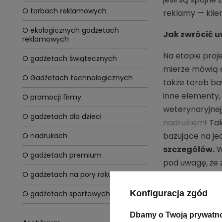
O torbach reklamowych
reklamy — klie
O ekologicznych gadżetach
Jak zwrócić 
reklamowych
Na etapie pro
O gadżetach świątecznych
mierze mówią on
O Gadżetach technologicznych
także toreb baw
inne elementy,
O promocji firmy
weterynaryjnej,
O gadżetach dla dzieci
nadrukiem
! Ta
bazujące na je
O nadrukach
szczegółów.
W
O gadżetach premium
pod uwagę, że 
O gadżetach na pory roku
sprawisz, że s
Konfiguracja zgód
O gadżetach sportowych
Czy warto w
Dbamy o Twoją prywatn
Jeśli masz dyl