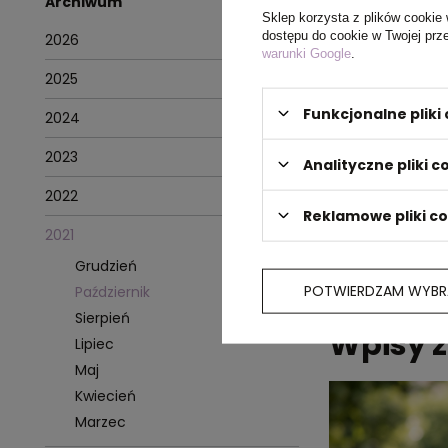
Archiwum
przychodzą Ci
Sklep korzysta z plików cookie 
dostępu do cookie w Twojej prz
2026
Tobą! Zarządza
warunki Google
.
pokryje niemal
2025
rzucającą się 
Funkcjonalne plik
2024
2023
Autor wpisu: Tea
Analityczne pliki c
2022
Reklamowe pliki c
2021
Grudzień
Pokaż więcej wpis
POTWIERDZAM WYBR
Październik
Sierpień
Wpisy z
Lipiec
Maj
Kwiecień
Marzec