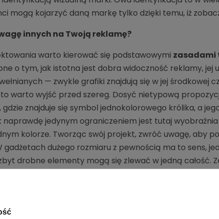
nci mogą kojarzyć daną markę tylko dzięki temu, iż zobac
uwagę innych na Twoją reklamę?
jektowania warto kierować się podstawowymi
zasadami t
e o tym, jak istotna jest dobra widoczność reklamy, jej 
ełnianych — zwykle grafiki znajdują się w jej środkowej c
 to warto wyjść przed szereg. Dosyć nietypową propozyc
 gdzie znajduje się symbol jednokolorowego królika, a je
k naprawdę jedynym ograniczeniem jest tutaj wyobraźnia t
dnym kolorze. Tworząc swój projekt, zwróć uwagę, aby p
 gadżetach dużego rozmiaru z pewnością ma to sens, jed
zbyt drobne elementy mogą się zlewać w jedną całość. Za
tanie się atrakcyjna, a przy tym zapadająca w pamięć!
prowadzać odważne pomysły?
ość
emat, jaka grafika idealnie obrazuje Twoją markę, na sa