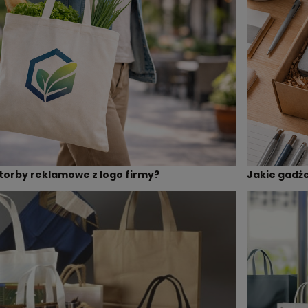
torby reklamowe z logo firmy?
Jakie gadż