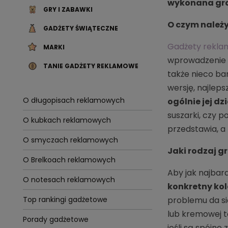
wykonana gra
GRY I ZABAWKI
O czym należy
GADŻETY ŚWIĄTECZNE
Gadżety rekl
MARKI
wprowadzenie w
TANIE GADŻETY REKLAMOWE
także nieco ba
wersję, najlep
O długopisach reklamowych
ogólnie jej dz
suszarki, czy p
O kubkach reklamowych
przedstawia, a 
O smyczach reklamowych
Jaki rodzaj gr
O Brelkoach reklamowych
Aby jak najbard
O notesach reklamowych
konkretny kol
problemu da si
Top rankingi gadżetowe
lub kremowej to
Porady gadżetowe
jeśli są spójn