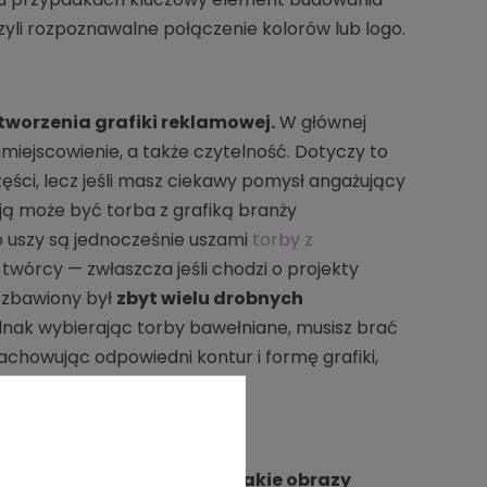
zyli rozpoznawalne połączenie kolorów lub logo.
worzenia grafiki reklamowej.
W głównej
umiejscowienie, a także czytelność. Dotyczy to
zęści, lecz jeśli masz ciekawy pomysł angażujący
ją może być torba z grafiką branży
go uszy są jednocześnie uszami
torby z
wórcy — zwłaszcza jeśli chodzi o projekty
ozbawiony był
zbyt wielu drobnych
nak wybierając torby bawełniane, musisz brać
chowując odpowiedni kontur i formę grafiki,
mym początku
zastanów się, jakie obrazy