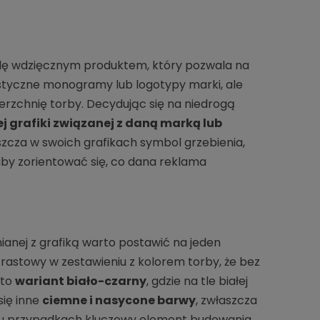
ę wdzięcznym produktem, który pozwala na
istyczne monogramy lub logotypy marki, ale
erzchnię torby. Decydując się na niedrogą
 grafiki związanej z daną marką lub
szcza w swoich grafikach symbol grzebienia,
 aby zorientować się, co dana reklama
nianej z grafiką warto postawić na jeden
trastowy w zestawieniu z kolorem torby, że bez
 to
wariant biało-czarny
, gdzie na tle białej
się inne
ciemne i nasycone barwy
, zwłaszcza
 wielu przypadkach kluczowy element budowania