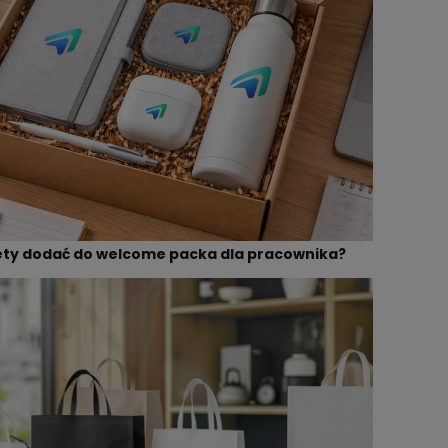
ety dodać do welcome packa dla pracownika?