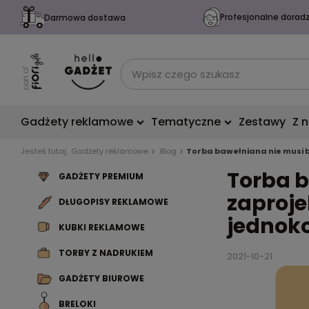
Profesjonalne dorad
Darmowa dostawa
Gadżety reklamowe
Tematyczne
Zestawy
Z 
Jesteś tutaj:
Gadżety reklamowe
Blog
Torba bawełniana nie musi b
Torba b
GADŻETY PREMIUM
zaproje
DŁUGOPISY REKLAMOWE
jednoko
KUBKI REKLAMOWE
TORBY Z NADRUKIEM
2021-10-21
GADŻETY BIUROWE
BRELOKI