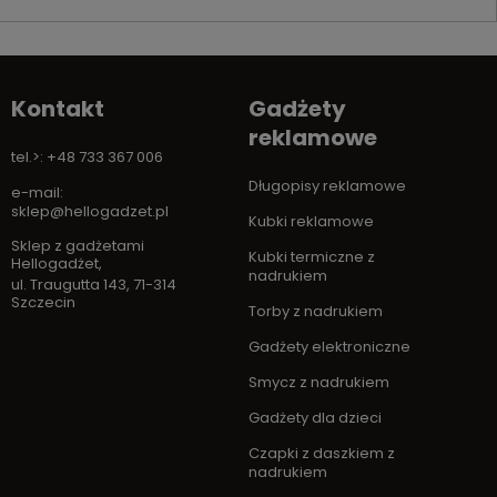
Kontakt
Gadżety
reklamowe
tel.>: +48 733 367 006
Długopisy reklamowe
e-mail:
sklep@hellogadzet.pl
Kubki reklamowe
Sklep z gadżetami
Kubki termiczne z
Hellogadżet
,
nadrukiem
ul. Traugutta 143
,
71-314
Szczecin
Torby z nadrukiem
Gadżety elektroniczne
Smycz z nadrukiem
Gadżety dla dzieci
Czapki z daszkiem z
nadrukiem