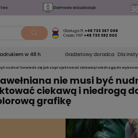
ztwo
Darmowe wizualizacje
Obsługa PL
+48 733 367 006
Сервіс УКР
+48 733 382 002
nadrukiem w 48 h
Gadżetowy doradca
Dla insty
yć nudna! Dowiedz się jak zaprojektować ciekawą i niedrogą do wykona
awełniana nie musi być nudn
ktować ciekawą i niedrogą 
lorową grafikę