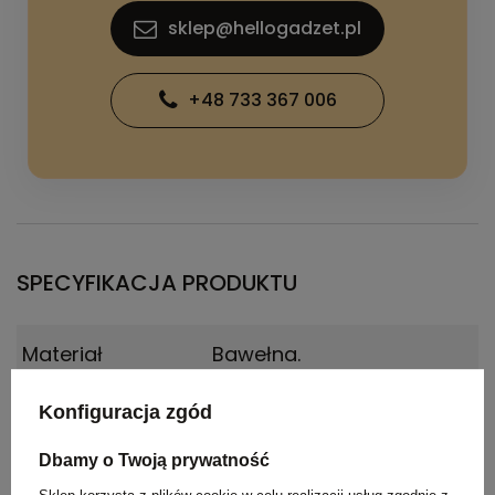
sklep@hellogadzet.pl
+48 733 367 006
SPECYFIKACJA PRODUKTU
Materiał
Bawełna.
Kraj
Chiny
Konfiguracja zgód
pochodzenia
Dbamy o Twoją prywatność