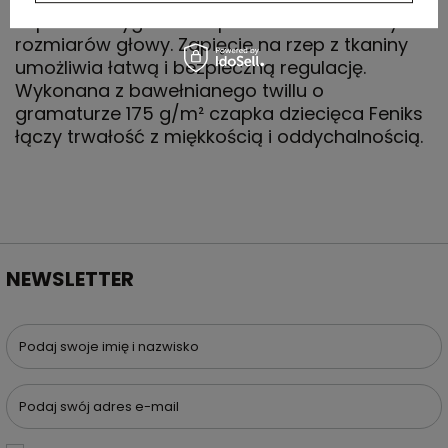
zapewnia wygodne dopasowanie do różnych
rozmiarów głowy. Zapięcie na rzep z tkaniny
umożliwia łatwą i bezpieczną regulację.
Wykonana z bawełnianego twillu o
gramaturze 175 g/m² czapka dziecięca Feniks
łączy trwałość z miękkością i oddychalnością.
NEWSLETTER
Podaj swoje imię i nazwisko
Podaj swój adres e-mail