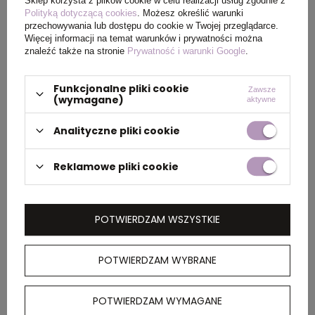
Sklep korzysta z plików cookie w celu realizacji usług zgodnie z
Polityką dotyczącą cookies
. Możesz określić warunki
PAKOWANIE
przechowywania lub dostępu do cookie w Twojej przeglądarce.
Więcej informacji na temat warunków i prywatności można
znaleźć także na stronie
Prywatność i warunki Google
.
Wymiary
44 x 66 x 31 cm
kartonu
Funkcjonalne pliki cookie
Zawsze
(wymagane)
aktywne
zewnętrznego
Analityczne pliki cookie
Waga
13 kg
kartonu
Reklamowe pliki cookie
zewnętrznego
POTWIERDZAM WSZYSTKIE
OPIS
POTWIERDZAM WYBRANE
Pięciopanelowa czapka Feniks dla dzieci ma
haftowane oczka dla lepszej wentylacji, dzięki
czemu zachowasz chłód i świeżość podczas
POTWIERDZAM WYMAGANE
każdej aktywności. Obwód głowy 54 cm