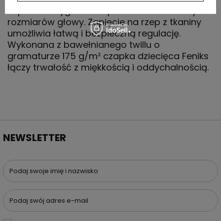
zapewnia wygodne dopasowanie do różnych
rozmiarów głowy. Zapięcie na rzep z tkaniny
umożliwia łatwą i bezpieczną regulację.
Wykonana z bawełnianego twillu o
gramaturze 175 g/m² czapka dziecięca Feniks
łączy trwałość z miękkością i oddychalnością.
NEWSLETTER
Podaj swoje imię i nazwisko
Podaj swój adres e-mail