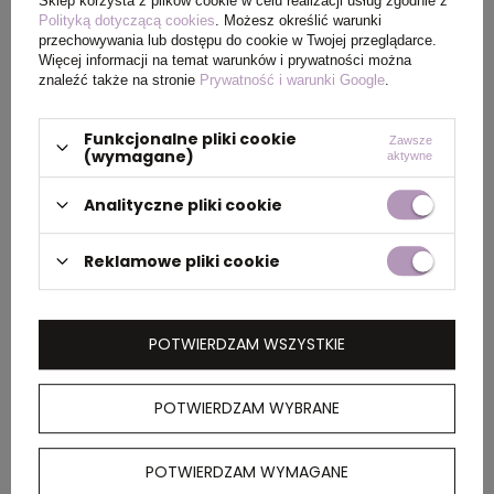
Sklep korzysta z plików cookie w celu realizacji usług zgodnie z
Polityką dotyczącą cookies
. Możesz określić warunki
PAKOWANIE
przechowywania lub dostępu do cookie w Twojej przeglądarce.
Więcej informacji na temat warunków i prywatności można
znaleźć także na stronie
Prywatność i warunki Google
.
Wymiary
44 x 66 x 31 cm
kartonu
Funkcjonalne pliki cookie
Zawsze
(wymagane)
aktywne
zewnętrznego
Analityczne pliki cookie
Waga
13 kg
kartonu
Reklamowe pliki cookie
zewnętrznego
POTWIERDZAM WSZYSTKIE
OPIS
POTWIERDZAM WYBRANE
Pięciopanelowa czapka Feniks dla dzieci ma
haftowane oczka dla lepszej wentylacji, dzięki
czemu zachowasz chłód i świeżość podczas
POTWIERDZAM WYMAGANE
każdej aktywności. Obwód głowy 54 cm