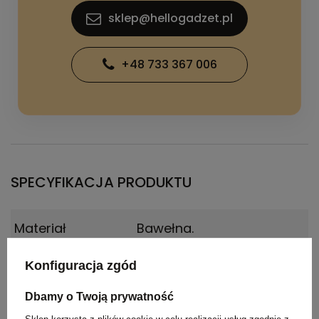
sklep@hellogadzet.pl
+48 733 367 006
SPECYFIKACJA PRODUKTU
Materiał
Bawełna.
Kraj
Chiny
Konfiguracja zgód
pochodzenia
Dbamy o Twoją prywatność