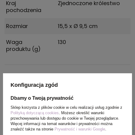
Kraj
Zjednoczone królestwo
pochodzenia
Rozmiar
15,5 x Ø 9,5 cm
Waga
130
produktu (g)
PAKOWANIE
Konfiguracja zgód
Wymiary
36 x 40 x 53 cm
Dbamy o Twoją prywatność
kartonu
Sklep korzysta z plików cookie w celu realizacji usług zgodnie z
zewnętrznego
Polityką dotyczącą cookies
. Możesz określić warunki
przechowywania lub dostępu do cookie w Twojej przeglądarce.
Więcej informacji na temat warunków i prywatności można
Waga
8 kg
znaleźć także na stronie
Prywatność i warunki Google
.
kartonu