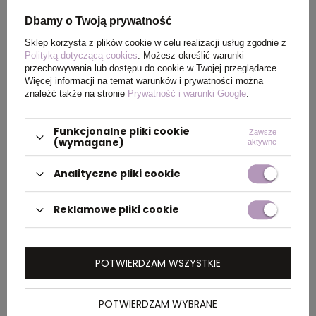
Rozmiar
44 x 33 cm
Dbamy o Twoją prywatność
Sklep korzysta z plików cookie w celu realizacji usług zgodnie z
Waga
45
Polityką dotyczącą cookies
. Możesz określić warunki
produktu (g)
przechowywania lub dostępu do cookie w Twojej przeglądarce.
Więcej informacji na temat warunków i prywatności można
znaleźć także na stronie
Prywatność i warunki Google
.
PAKOWANIE
Funkcjonalne pliki cookie
Zawsze
(wymagane)
aktywne
Wymiary
38 x 52 x 32 cm
Analityczne pliki cookie
kartonu
zewnętrznego
Reklamowe pliki cookie
Waga
14 kg
kartonu
POTWIERDZAM WSZYSTKIE
zewnętrznego
POTWIERDZAM WYBRANE