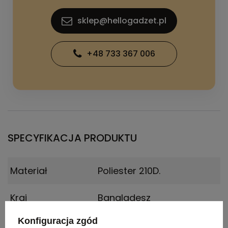
sklep@hellogadzet.pl
+48 733 367 006
SPECYFIKACJA PRODUKTU
Materiał
Poliester 210D.
Kraj
Bangladesz
pochodzenia
Konfiguracja zgód