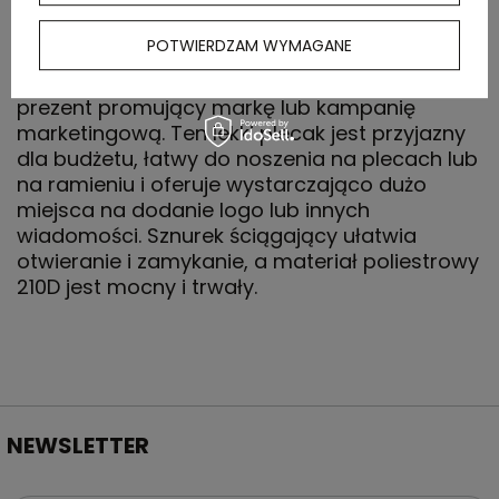
OPIS
POTWIERDZAM WYMAGANE
Plecak Oriole jest łatwy do wręczenia jako
prezent promujący markę lub kampanię
marketingową. Ten lekki plecak jest przyjazny
dla budżetu, łatwy do noszenia na plecach lub
na ramieniu i oferuje wystarczająco dużo
miejsca na dodanie logo lub innych
wiadomości. Sznurek ściągający ułatwia
otwieranie i zamykanie, a materiał poliestrowy
210D jest mocny i trwały.
NEWSLETTER