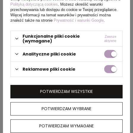
Polityką dotyczącą cookies
. Możesz określić warunki
przechowywania lub dostępu do cookie w Twojej przeglądarce.
PAKOWANIE
Więcej informacji na temat warunków i prywatności można
znaleźć także na stronie
Prywatność i warunki Google
.
Wymiary
38 x 50 x 32 cm
Funkcjonalne pliki cookie
Zawsze
(wymagane)
kartonu
aktywne
zewnętrznego
Analityczne pliki cookie
Waga
14 kg
Reklamowe pliki cookie
kartonu
zewnętrznego
POTWIERDZAM WSZYSTKIE
OPIS
POTWIERDZAM WYBRANE
Plecak Oriole jest łatwy do wręczenia jako
prezent promujący markę lub kampanię
POTWIERDZAM WYMAGANE
marketingową. Ten lekki plecak jest przyjazny