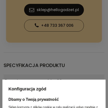
sklep@hellogadzet.pl
+48 733 367 006
SPECYFIKACJA PRODUKTU
Rozmiar
44 x 33 cm
Konfiguracja zgód
Waga
45
produktu (g)
Dbamy o Twoją prywatność
Sklep korzysta z plików cookie w celu realizacji usług zgodnie z