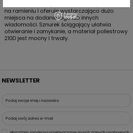
dla budżetu, łatwy do noszenia na plecach lub
na ramieniu i oferuje wystarczająco dużo
miejsca na dodanie logo lub innych
wiadomości. Sznurek ściągający ułatwia
otwieranie i zamykanie, a materiał poliestrowy
210D jest mocny i trwały.
NEWSLETTER
Podaj swoje imię i nazwisko
Podaj swój adres e-mail
Wyrażam zgodę na przetwarzanie moich danych osobowych