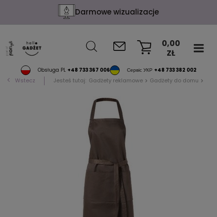
Darmowe wizualizacje
0,00
ZŁ
KOSZYK
Obsługa PL
+48 733 367 006
Сервіс УКР
+48 733 382 002
Wstecz
Jesteś tutaj:
Gadżety reklamowe
Gadżety do domu
Fart