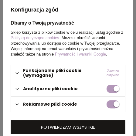
Konfiguracja zgód
Rozmiar
100 x 70 cm
Dbamy o Twoją prywatność
Waga
225
Sklep korzysta z plików cookie w celu realizacji usług zgodnie z
produktu (g)
Polityką dotyczącą cookies
. Możesz określić warunki
przechowywania lub dostępu do cookie w Twojej przeglądarce.
Więcej informacji na temat warunków i prywatności można
znaleźć także na stronie
Prywatność i warunki Google
.
PAKOWANIE
Funkcjonalne pliki cookie
Zawsze
(wymagane)
aktywne
Wymiary
37 x 53 x 23 cm
kartonu
Analityczne pliki cookie
zewnętrznego
Reklamowe pliki cookie
Waga
14 kg
kartonu
zewnętrznego
POTWIERDZAM WSZYSTKIE