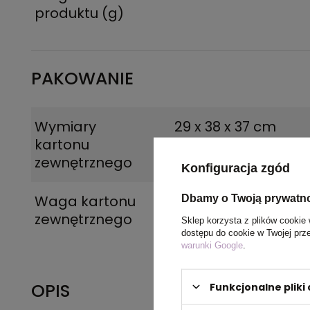
produktu (g)
PAKOWANIE
Wymiary
29 x 38 x 37 cm
kartonu
zewnętrznego
Konfiguracja zgód
Waga kartonu
13 kg
Dbamy o Twoją prywatn
zewnętrznego
Sklep korzysta z plików cookie 
dostępu do cookie w Twojej prz
warunki Google
.
OPIS
Funkcjonalne plik