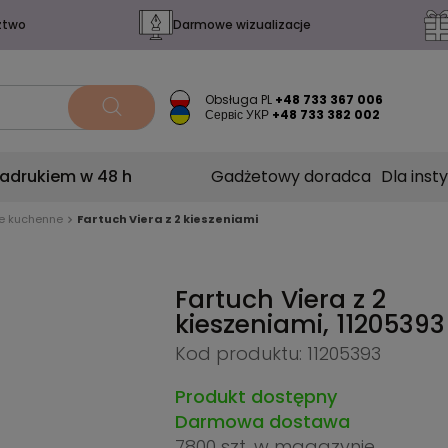
ztwo
Darmowe wizualizacje
Obsługa PL
+48 733 367 006
Сервіс УКР
+48 733 382 002
nadrukiem w 48 h
Gadżetowy doradca
Dla insty
ce kuchenne
Fartuch Viera z 2 kieszeniami
Fartuch Viera z 2
kieszeniami,
11205393
Kod produktu: 11205393
Produkt dostępny
Darmowa dostawa
7800 szt.
w magazynie