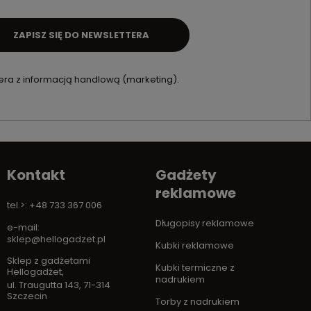
ZAPISZ SIĘ DO NEWSLETTERA
ra z informacją handlową (marketing).
Kontakt
Gadżety
reklamowe
tel.>: +48 733 367 006
Długopisy reklamowe
e-mail:
sklep@hellogadzet.pl
Kubki reklamowe
Sklep z gadżetami
Kubki termiczne z
Hellogadżet
,
nadrukiem
ul. Traugutta 143
,
71-314
Szczecin
Torby z nadrukiem