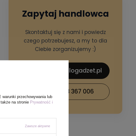
Zapytaj handlowca
Skontaktuj się z nami i powiedz
czego potrzebujesz, a my to dla
Ciebie zorganizujemy :)
sklep@hellogadzet.pl
+48 733 367 006
ć warunki przechowywania lub
 także na stronie
Prywatność i
Zawsze aktywne