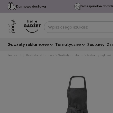
Profesjonalne dorad
Darmowa dostawa
Gadżety reklamowe
Tematyczne
Zestawy
Z 
Jesteś tutaj:
Gadżety reklamowe
Gadżety do domu
Fartuchy i rękawi