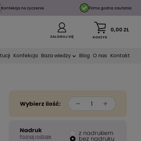
Konfekcja na życzenie
Firma godna zaufania
0,00 ZŁ
ZALOGUJ SIĘ
KOSZYK
tucji
Konfekcja
Baza wiedzy
Blog
O nas
Kontakt
Wybierz ilość:
Nadruk
z nadrukiem
Poznaj rodzaje
bez nadruku