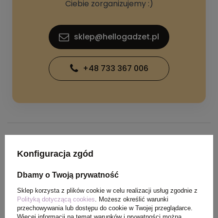
Ciebie zorganizujemy :)
sklep@hellogadzet.pl
+48 733 367 006
SPECYFIKACJA PRODUKTU
Konfiguracja zgód
Dbamy o Twoją prywatność
Waga
0,180 kg
produktu (g)
Sklep korzysta z plików cookie w celu realizacji usług zgodnie z
Polityką dotyczącą cookies
. Możesz określić warunki
przechowywania lub dostępu do cookie w Twojej przeglądarce.
Ilość szt. w
50
Więcej informacji na temat warunków i prywatności można