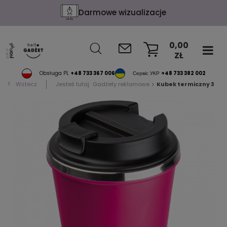
Darmowe wizualizacje
0,00
ZŁ
KOSZYK
Obsługa PL
+48 733 367 006
Сервіс УКР
+48 733 382 002
Wstecz
Jesteś tutaj:
Gadżety reklamowe
Kubek termiczny 350 m