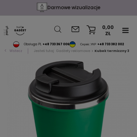
Darmowe wizualizacje
0,00
ZŁ
KOSZYK
Obsługa PL
+48 733 367 006
Сервіс УКР
+48 733 382 002
Wstecz
Jesteś tutaj:
Gadżety reklamowe
Kubek termiczny 350 m