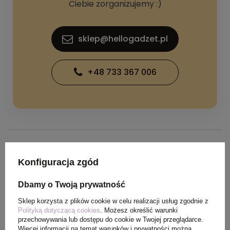
Ciebie zorganizujemy :)
sklep@hellogadzet.pl
+48 733 367 006
SPECYFIKACJA PRODUKTU
Konfiguracja zgód
Dbamy o Twoją prywatność
Waga
0,180 kg
produktu (g)
Sklep korzysta z plików cookie w celu realizacji usług zgodnie z
Polityką dotyczącą cookies
. Możesz określić warunki
przechowywania lub dostępu do cookie w Twojej przeglądarce.
Ilość szt. w
50
Więcej informacji na temat warunków i prywatności można