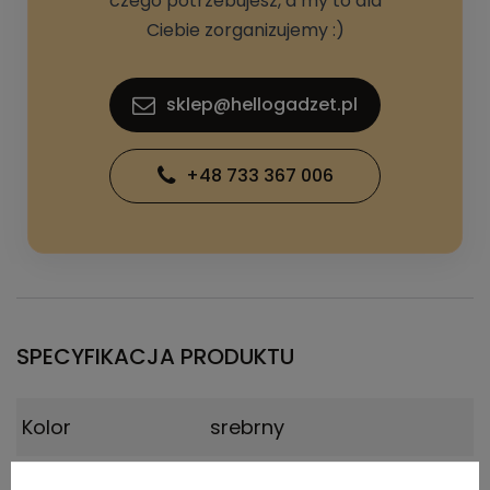
czego potrzebujesz, a my to dla
Ciebie zorganizujemy :)
sklep@hellogadzet.pl
+48 733 367 006
SPECYFIKACJA PRODUKTU
Kolor
srebrny
Materiał
stal nierdzewna z