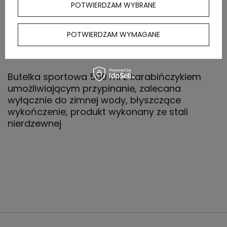
POTWIERDZAM WYBRANE
zewnętrznego
POTWIERDZAM WYMAGANE
OPIS
Butelka sportowa 500 ml z karabińczykiem
umożliwiającym przypinanie, zalecana
wyłącznie do zimnej wody, błyszczące
wykończenie, produkt wykonany ze stali
nierdzewnej