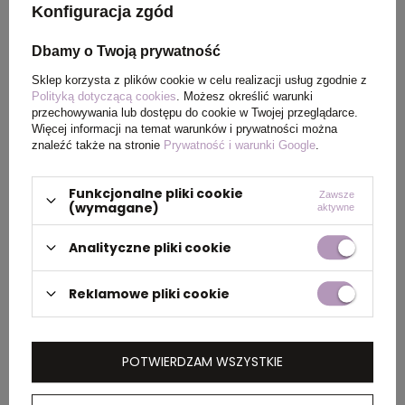
Konfiguracja zgód
recyklingu, plastik
Dbamy o Twoją prywatność
Wymiary
Ø6,6 x 21 cm
Sklep korzysta z plików cookie w celu realizacji usług zgodnie z
produktu
Polityką dotyczącą cookies
. Możesz określić warunki
przechowywania lub dostępu do cookie w Twojej przeglądarce.
Więcej informacji na temat warunków i prywatności można
Waga
119
znaleźć także na stronie
Prywatność i warunki Google
.
produktu (g)
Funkcjonalne pliki cookie
Zawsze
(wymagane)
aktywne
PAKOWANIE
Analityczne pliki cookie
Wymiary
56 x 36 x 23 cm
Reklamowe pliki cookie
kartonu
zewnętrznego
POTWIERDZAM WSZYSTKIE
Waga
6
kartonu