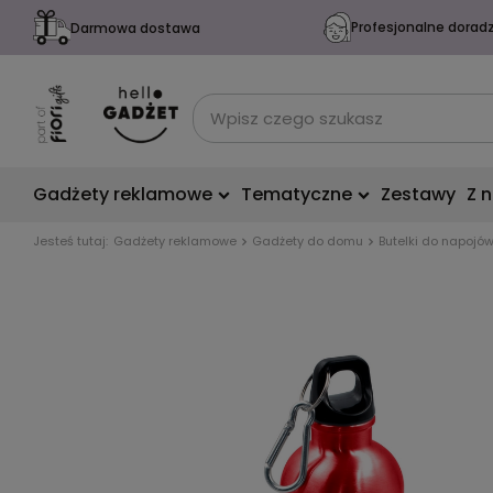
Profesjonalne dorad
Darmowa dostawa
Gadżety reklamowe
Tematyczne
Zestawy
Z 
Jesteś tutaj:
Gadżety reklamowe
Gadżety do domu
Butelki do napojó