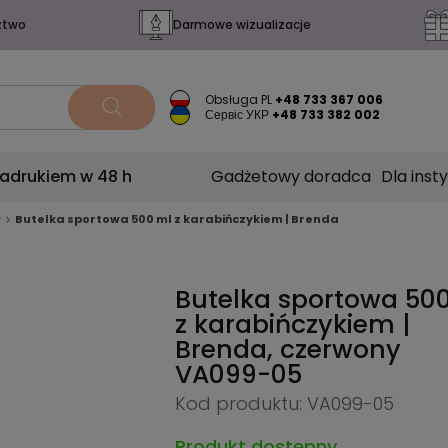
ztwo
Darmowe wizualizacje
Obsługa PL
+48 733 367 006
Сервіс УКР
+48 733 382 002
nadrukiem w 48 h
Gadżetowy doradca
Dla insty
w
Butelka sportowa 500 ml z karabińczykiem | Brenda
Butelka sportowa 50
z karabińczykiem |
Brenda, czerwony
VA099-05
Kod produktu: VA099-05
Produkt dostępny