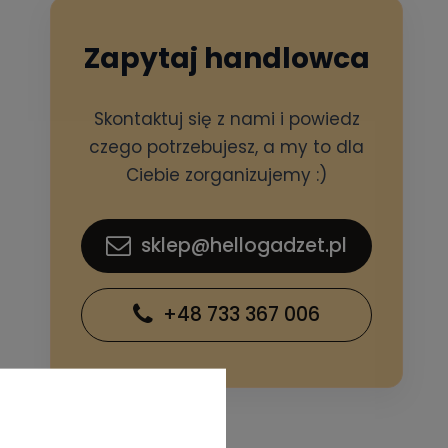
Zapytaj handlowca
Skontaktuj się z nami i powiedz
czego potrzebujesz, a my to dla
Ciebie zorganizujemy :)
sklep@hellogadzet.pl
+48 733 367 006