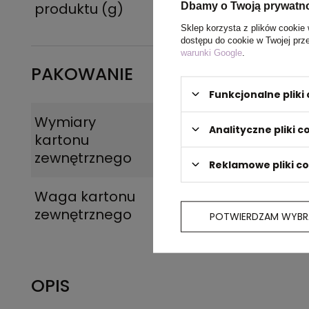
produktu (g)
Dbamy o Twoją prywatn
Sklep korzysta z plików cookie 
dostępu do cookie w Twojej prz
warunki Google
.
PAKOWANIE
Funkcjonalne plik
Wymiary
56 x 36 x 23 cm
Analityczne pliki c
kartonu
zewnętrznego
Reklamowe pliki c
Waga kartonu
6
zewnętrznego
POTWIERDZAM WYBR
OPIS