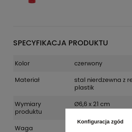
SPECYFIKACJA PRODUKTU
Kolor
czerwony
Materiał
stal nierdzewna z r
plastik
Wymiary
Ø6,6 x 21 cm
produktu
Konfiguracja zgód
Waga
119