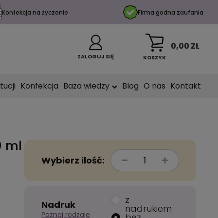
Konfekcja na życzenie
Firma godna zaufania
0,00 ZŁ
ZALOGUJ SIĘ
KOSZYK
tucji
Konfekcja
Baza wiedzy
Blog
O nas
Kontakt
0 ml
Wybierz ilość:
z
Nadruk
nadrukiem
Poznaj rodzaje
bez