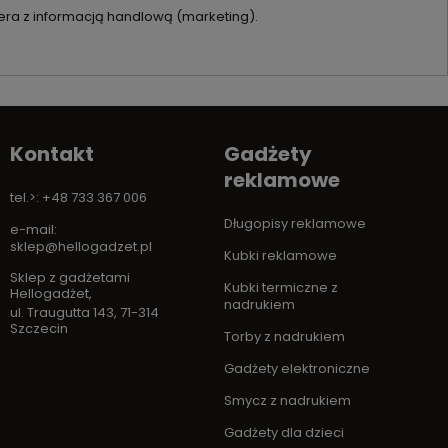
ra z informacją handlową (marketing).
Kontakt
Gadżety
reklamowe
tel.>: +48 733 367 006
Długopisy reklamowe
e-mail:
sklep@hellogadzet.pl
Kubki reklamowe
Sklep z gadżetami
Kubki termiczne z
Hellogadżet
,
nadrukiem
ul. Traugutta 143
,
71-314
Szczecin
Torby z nadrukiem
Gadżety elektroniczne
Smycz z nadrukiem
Gadżety dla dzieci