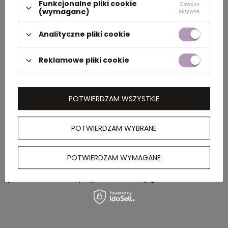
Funkcjonalne pliki cookie
Zawsze
(wymagane)
aktywne
Wymiary
51 x 40 x 27 cm
Analityczne pliki cookie
kartonu
zewnętrznego
Reklamowe pliki cookie
Waga
11 kg
kartonu
zewnętrznego
POTWIERDZAM WSZYSTKIE
POTWIERDZAM WYBRANE
OPIS
POTWIERDZAM WYMAGANE
Wentylator ręczny wykonany z drewna i
poliestru, dostępny w szerokiej gamie kolorów.