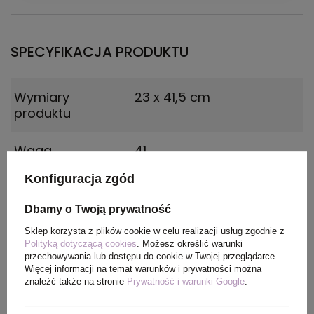
SPECYFIKACJA PRODUKTU
Wymiary
23 x 41,5 cm
produktu
Waga
41
produktu (g)
Konfiguracja zgód
Materiał
drewno, poliester
Dbamy o Twoją prywatność
Sklep korzysta z plików cookie w celu realizacji usług zgodnie z
Kolor
błękit królewski
Polityką dotyczącą cookies
. Możesz określić warunki
przechowywania lub dostępu do cookie w Twojej przeglądarce.
Więcej informacji na temat warunków i prywatności można
znaleźć także na stronie
Prywatność i warunki Google
.
PAKOWANIE