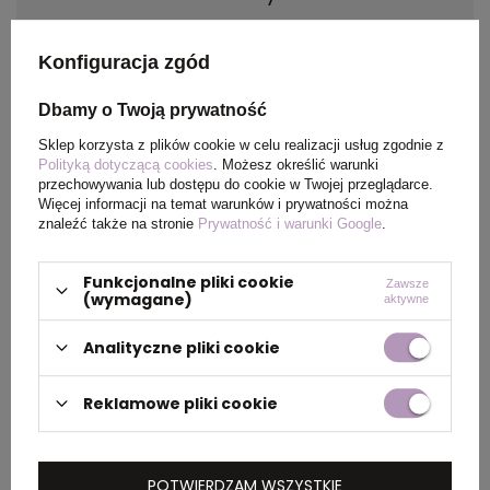
Materiał
ABS
Konfiguracja zgód
Kraj
China
Dbamy o Twoją prywatność
pochodzenia
Sklep korzysta z plików cookie w celu realizacji usług zgodnie z
Polityką dotyczącą cookies
. Możesz określić warunki
przechowywania lub dostępu do cookie w Twojej przeglądarce.
Certyfikat
MSDS
Więcej informacji na temat warunków i prywatności można
znaleźć także na stronie
Prywatność i warunki Google
.
Rozmiar
ø10 x 138 mm
Funkcjonalne pliki cookie
Zawsze
(wymagane)
aktywne
PAKOWANIE
Analityczne pliki cookie
Reklamowe pliki cookie
Wymiary
0.330x0.290x0.240
kartonu
zewnętrznego
POTWIERDZAM WSZYSTKIE