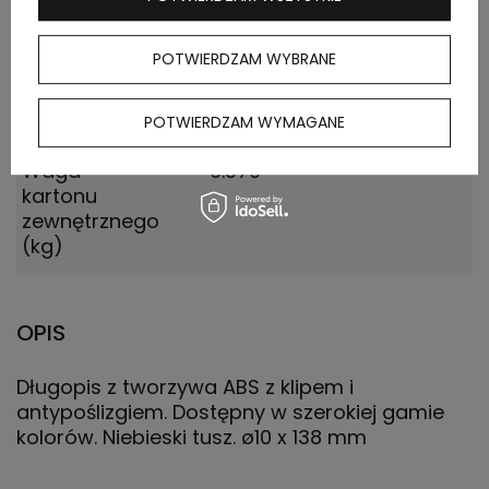
(m)
POTWIERDZAM WYBRANE
Ilość szt. w
50
kartonie
wewnętrznym
POTWIERDZAM WYMAGANE
Waga
9.370
kartonu
zewnętrznego
(kg)
OPIS
Długopis z tworzywa ABS z klipem i
antypoślizgiem. Dostępny w szerokiej gamie
kolorów. Niebieski tusz. ø10 x 138 mm