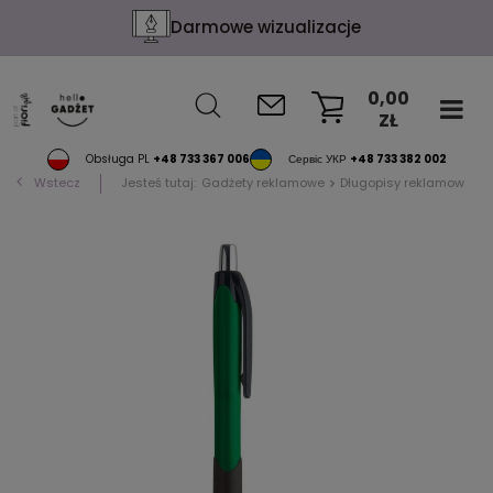
Darmowe wizualizacje
0,00
ZŁ
KOSZYK
Obsługa PL
+48 733 367 006
Сервіс УКР
+48 733 382 002
Wstecz
Jesteś tutaj:
Gadżety reklamowe
Długopisy reklamowe