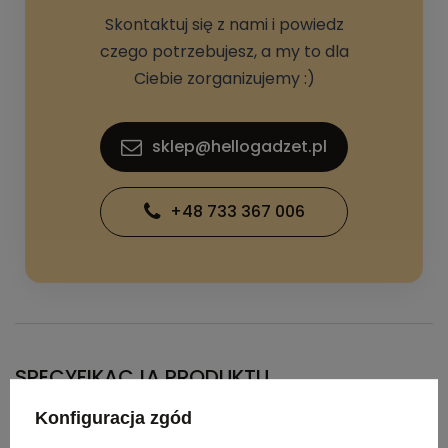
Skontaktuj się z nami i powiedz
czego potrzebujesz, a my to dla
Ciebie zorganizujemy :)
sklep@hellogadzet.pl
+48 733 367 006
SPECYFIKACJA PRODUKTU
Konfiguracja zgód
Wymiary
21 x 36 cm