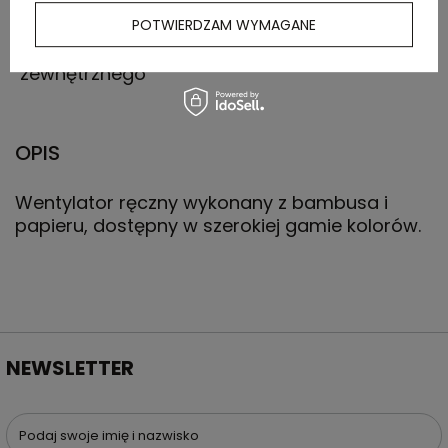
POTWIERDZAM WYMAGANE
Waga
18 kg
kartonu
zewnętrznego
OPIS
Wentylator ręczny wykonany z bambusa i
papieru, dostępny w szerokiej gamie kolorów.
NEWSLETTER
Podaj swoje imię i nazwisko