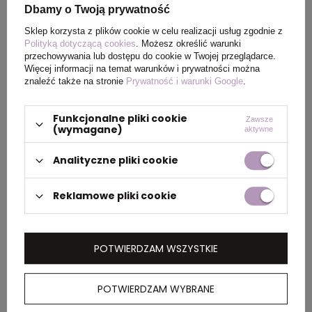
produktu
Dbamy o Twoją prywatność
Sklep korzysta z plików cookie w celu realizacji usług zgodnie z
Polityką dotyczącą cookies
. Możesz określić warunki
Waga
21
przechowywania lub dostępu do cookie w Twojej przeglądarce.
produktu (g)
Więcej informacji na temat warunków i prywatności można
znaleźć także na stronie
Prywatność i warunki Google
.
Materiał
Drewno bambusowe,
Papier
Funkcjonalne pliki cookie
Zawsze
(wymagane)
aktywne
Kolor
czarny
Analityczne pliki cookie
Reklamowe pliki cookie
PAKOWANIE
POTWIERDZAM WSZYSTKIE
Wymiary
46 x 47 x 36 cm
kartonu
POTWIERDZAM WYBRANE
zewnętrznego